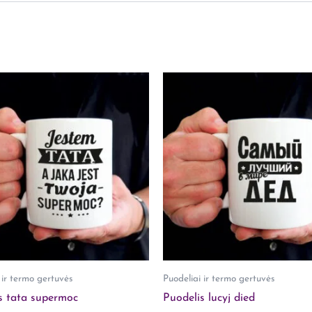
kurie yra įsigiję šį produktą.
 ir termo gertuvės
Puodeliai ir termo gertuvės
s tata supermoc
Puodelis lucyj died