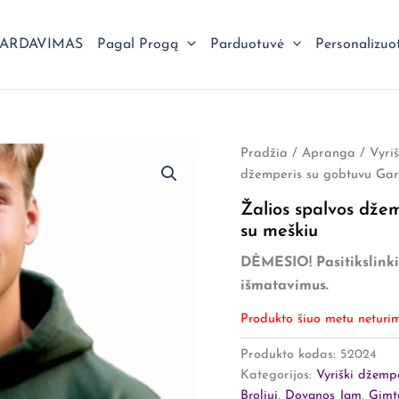
PARDAVIMAS
Pagal Progą
Parduotuvė
Personalizuo
Pradžia
/
Apranga
/
Vyri
džemperis su gobtuvu Garb
Žalios spalvos džem
su meškiu
DĖMESIO! Pasitikslinki
išmatavimus.
Produkto šiuo metu neturim
Produkto kodas:
52024
Kategorijos:
Vyriški džempe
Broliui
,
Dovanos Jam
,
Gimt