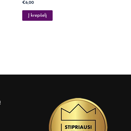
€
6,00
Į krepšelį
ą