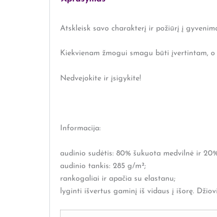
Atskleisk savo charakterį ir požiūrį į gyvenim
Kiekvienam žmogui smagu būti įvertintam, o š
Nedvejokite ir įsigykite!
Informacija:
audinio sudėtis: 80% šukuota medvilnė ir 20% 
audinio tankis: 285 g/m²;
rankogaliai ir apačia su elastanu;
lyginti išvertus gaminį iš vidaus į išorę. Dži