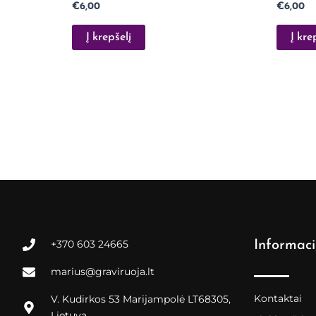
€
6,00
€
6,00
Į krepšelį
Į kre
+370 603 24665
Informaci
marius@graviruoja.lt
Kontaktai
V. Kudirkos 53 Marijampolė LT68305,
Lietuva