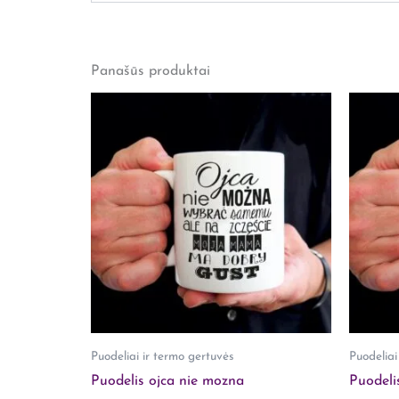
Išmatavimai
25 × 15 × 5 cm
Atsiliepimų dar nėra.
Dydis
XS, S, M, L, XL, XXL
Panašūs produktai
Rašyti atsiliepimą gali tik prisijungę pirkėjai, 
Puodeliai ir termo gertuvės
Puodeliai
Puodelis ojca nie mozna
Puodeli