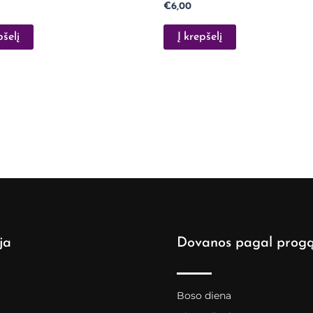
€
6,00
pšelį
Į krepšelį
ja
Dovanos pagal prog
Boso diena