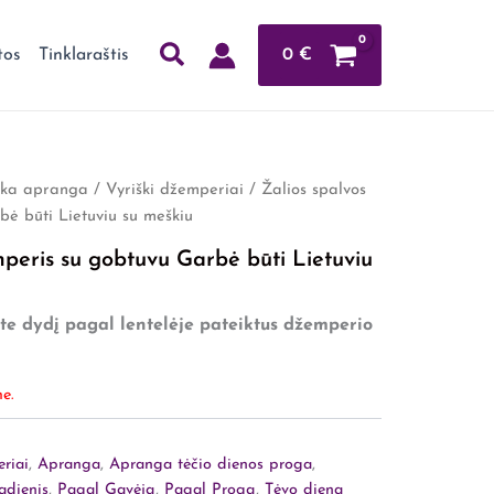
0
€
tos
Tinklaraštis
ška apranga
/
Vyriški džemperiai
/ Žalios spalvos
ė būti Lietuviu su meškiu
peris su gobtuvu Garbė būti Lietuviu
te dydį pagal lentelėje pateiktus džemperio
e.
riai
,
Apranga
,
Apranga tėčio dienos proga
,
adienis
,
Pagal Gavėją
,
Pagal Progą
,
Tėvo diena