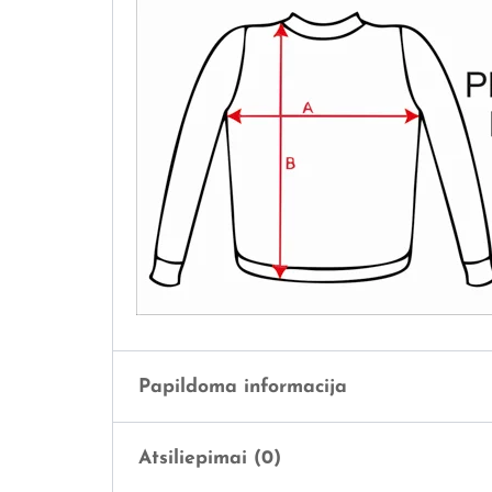
Papildoma informacija
Atsiliepimai (0)
Svoris
0,5 kg