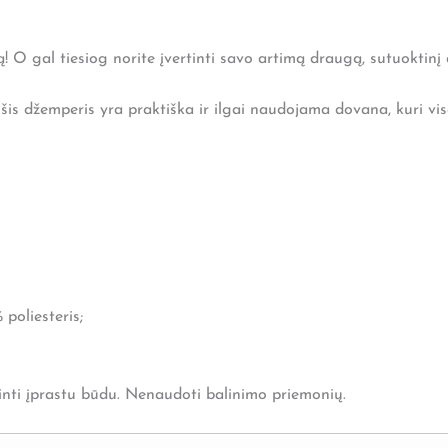
ą! O gal tiesiog norite įvertinti savo artimą draugą, sutuoktinį 
is džemperis yra praktiška ir ilgai naudojama dovana, kuri vis
poliesteris;
ovinti įprastu būdu. Nenaudoti balinimo priemonių.