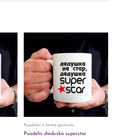
Puodeliai ir termo gertuvės
Puodelis dieduska superstar