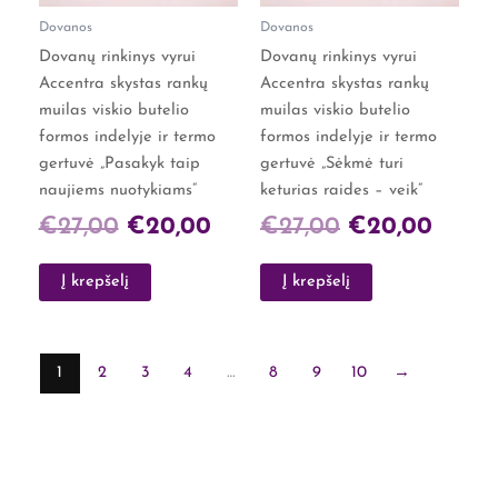
Dovanos
Dovanos
Dovanų rinkinys vyrui
Dovanų rinkinys vyrui
Accentra skystas rankų
Accentra skystas rankų
muilas viskio butelio
muilas viskio butelio
formos indelyje ir termo
formos indelyje ir termo
gertuvė „Pasakyk taip
gertuvė „Sėkmė turi
naujiems nuotykiams”
keturias raides – veik”
€
27,00
€
20,00
€
27,00
€
20,00
Į krepšelį
Į krepšelį
1
2
3
4
…
8
9
10
→