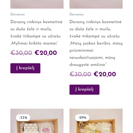
Dovanos
Dovanos
Dovanų rinkinys kosmetinė
Dovanų rinkinys kosmetinė
su dušo žele ir muilu,
su dušo žele ir muilu,
žvakė trikampė su užrašu
žvakė trikampė su užrašu
„Mylimai krikšto mamai”
„Mūsų juokas beribis, mūsų
prisiminimai
€
30,00
€
20,00
nesuskaičiuojami, mūsų
draugystė amžina”
Į krepšelį
€
30,00
€
20,00
Į krepšelį
Original
Current
Original
Curren
-33%
-29%
price
price
price
price
was:
is:
was:
is: