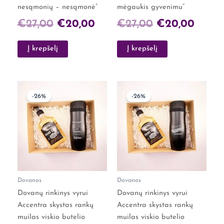
nesąmonių – nesąmonė”
mėgaukis gyvenimu”
€
27,00
€
20,00
€
27,00
€
20,00
Į krepšelį
Į krepšelį
Original
Current
Original
Curre
-26%
-26%
price
price
price
price
was:
is:
was:
is:
€27,00.
€20,00.
€27,00.
€20,0
Dovanos
Dovanos
Dovanų rinkinys vyrui
Dovanų rinkinys vyrui
Accentra skystas rankų
Accentra skystas rankų
muilas viskio butelio
muilas viskio butelio