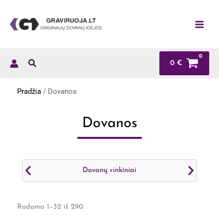
Pereiti
prie
turinio
0
€
Pradžia
/ Dovanos
Dovanos
Dovanų rinkiniai
Rūšiuojama
pagal
Rodoma 1–32 iš 290
naujausią