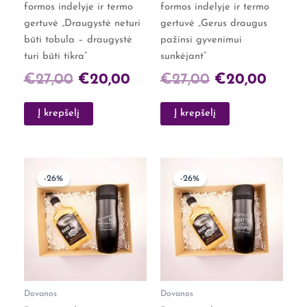
formos indelyje ir termo
formos indelyje ir termo
gertuvė „Draugystė neturi
gertuvė „Gerus draugus
būti tobula – draugystė
pažinsi gyvenimui
turi būti tikra”
sunkėjant”
€
27,00
€
20,00
€
27,00
€
20,00
Į krepšelį
Į krepšelį
Original
Current
Original
Curre
-26%
-26%
price
price
price
price
was:
is:
was:
is:
€27,00.
€20,00.
€27,00.
€20,0
Dovanos
Dovanos