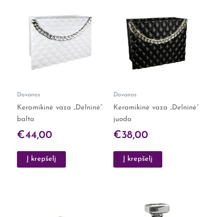
Dovanos
Dovanos
Keramikinė vaza „Delninė”
Keramikinė vaza „Delninė”
balta
juoda
€
44,00
€
38,00
Į krepšelį
Į krepšelį