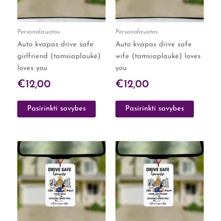
options
options
may
may
Personalizuotos
Personalizuotos
be
be
Auto kvapas drive safe
Auto kvapas drive safe
chosen
chosen
girlfriend (tamsiaplaukė)
wife (tamsiaplaukė) loves
on
on
loves you
you
the
the
product
product
€
12,00
€
12,00
page
page
Pasirinkti savybes
Pasirinkti savybes
This
This
product
product
has
has
multiple
multiple
variants.
variants.
The
The
options
options