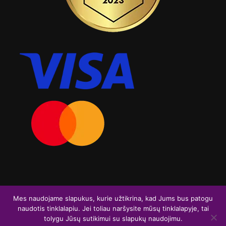
Visos teisės saugomos. Graviruoja.lt 2026
Mes naudojame slapukus, kurie užtikrina, kad Jums bus patogu
naudotis tinklalapiu. Jei toliau naršysite mūsų tinklalapyje, tai
F
I
tolygu Jūsų sutikimui su slapukų naudojimu.