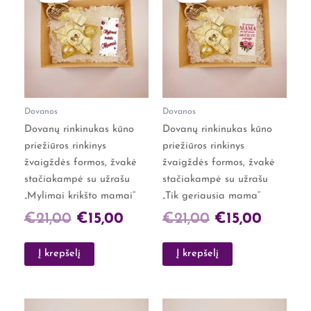
price
price
price
price
was:
is:
was:
is:
€21,00.
€15,00.
€21,00.
€15,00.
Dovanos
Dovanos
Dovanų rinkinukas kūno
Dovanų rinkinukas kūno
priežiūros rinkinys
priežiūros rinkinys
žvaigždės formos, žvakė
žvaigždės formos, žvakė
stačiakampė su užrašu
stačiakampė su užrašu
„Mylimai krikšto mamai”
„Tik geriausia mama”
€
21,00
€
15,00
€
21,00
€
15,00
Į krepšelį
Į krepšelį
Original
Current
Original
Curren