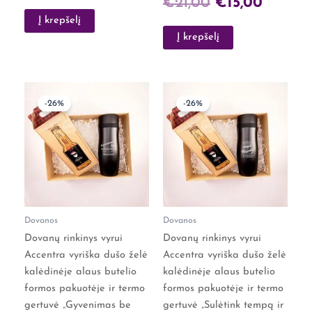
€
21,00
€
15,00
Į krepšelį
Į krepšelį
Original
Current
Original
Curre
-26%
-26%
price
price
price
price
was:
is:
was:
is:
€27,00.
€20,00.
€27,00.
€20,0
Dovanos
Dovanos
Dovanų rinkinys vyrui
Dovanų rinkinys vyrui
Accentra vyriška dušo želė
Accentra vyriška dušo želė
kalėdinėje alaus butelio
kalėdinėje alaus butelio
formos pakuotėje ir termo
formos pakuotėje ir termo
gertuvė „Gyvenimas be
gertuvė „Sulėtink tempą ir