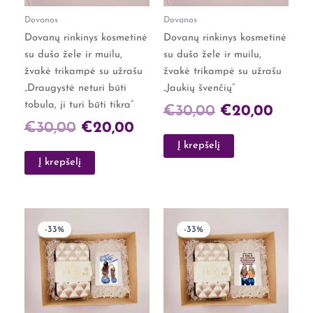
Dovanos
Dovanos
Dovanų rinkinys kosmetinė
Dovanų rinkinys kosmetinė
su dušo žele ir muilu,
su dušo žele ir muilu,
žvakė trikampė su užrašu
žvakė trikampė su užrašu
„Draugystė neturi būti
„Jaukių švenčių”
tobula, ji turi būti tikra”
€
30,00
€
20,00
€
30,00
€
20,00
Į krepšelį
Į krepšelį
Original
Current
Original
Curre
-33%
-33%
price
price
price
price
was:
is:
was:
is:
€30,00.
€20,00.
€30,00.
€20,0