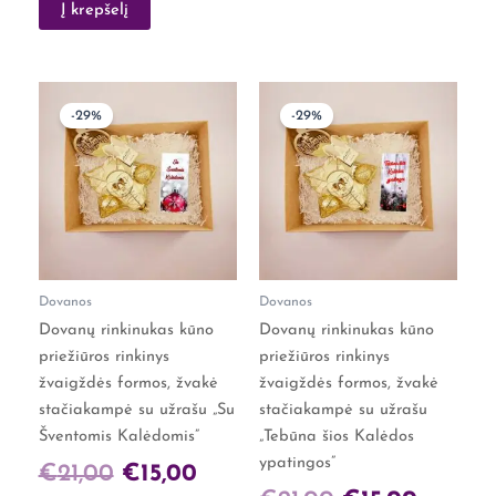
Į krepšelį
Original
Current
Original
Curren
-29%
-29%
price
price
price
price
was:
is:
was:
is:
€21,00.
€15,00.
€21,00.
€15,00.
Dovanos
Dovanos
Dovanų rinkinukas kūno
Dovanų rinkinukas kūno
priežiūros rinkinys
priežiūros rinkinys
žvaigždės formos, žvakė
žvaigždės formos, žvakė
stačiakampė su užrašu „Su
stačiakampė su užrašu
Šventomis Kalėdomis”
„Tebūna šios Kalėdos
ypatingos”
€
21,00
€
15,00