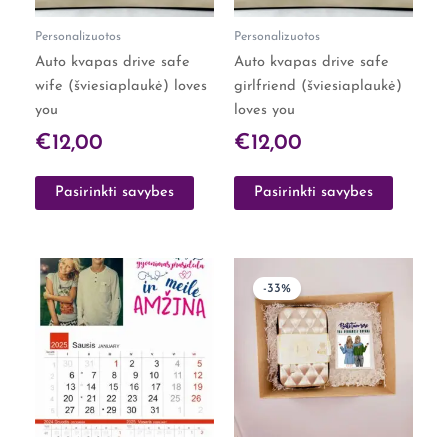
may
may
Personalizuotos
Personalizuotos
be
be
Auto kvapas drive safe
Auto kvapas drive safe
chosen
chosen
wife (šviesiaplaukė) loves
girlfriend (šviesiaplaukė)
on
on
you
loves you
the
the
product
product
€
12,00
€
12,00
page
page
Pasirinkti savybes
Pasirinkti savybes
Original
Curre
-33%
price
price
was:
is:
€30,00.
€20,0