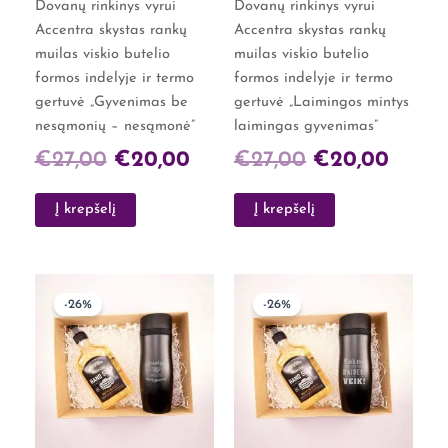
Dovanų rinkinys vyrui
Dovanų rinkinys vyrui
Accentra skystas rankų
Accentra skystas rankų
muilas viskio butelio
muilas viskio butelio
formos indelyje ir termo
formos indelyje ir termo
gertuvė „Gyvenimas be
gertuvė „Laimingos mintys
nesąmonių – nesąmonė”
laimingas gyvenimas”
€
27,00
€
20,00
€
27,00
€
20,00
Į krepšelį
Į krepšelį
Original
Current
Original
Curre
-26%
-26%
price
price
price
price
was:
is:
was:
is:
€27,00.
€20,00.
€27,00.
€20,0