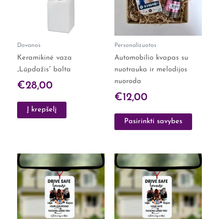
The
options
may
Dovanos
Personalizuotos
be
Keramikinė vaza
Automobilio kvapas su
chosen
„Lūpdažis” balta
nuotrauka ir melodijos
on
nuoroda
the
€
28,00
product
€
12,00
page
Į krepšelį
Pasirinkti savybes
This
This
product
product
has
has
multiple
multiple
variants.
variants.
The
The