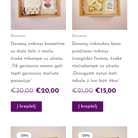
€30,00.
€20,00.
€21,00.
€15,00.
Dovanos
Dovanos
Dovanų rinkinys kosmetinė
Dovanų rinkinukas kūno
su dušo žele ir muilu,
priežiūros rinkinys
žvakė trikampė su užrašu
žvaigždės formos, žvakė
„Tik geriausia mama gali
stačiakampė su užrašu
tapti geriausia močiute
„Draugystė neturi būti
pasaulyje”
tobula ji turi būti tikra”
€
30,00
€
20,00
€
21,00
€
15,00
Į krepšelį
Į krepšelį
Original
Current
Original
Curren
-29%
-29%