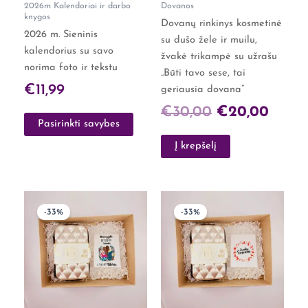
2026m Kalendoriai ir darbo
Dovanos
knygos
Dovanų rinkinys kosmetinė
2026 m. Sieninis
su dušo žele ir muilu,
kalendorius su savo
žvakė trikampė su užrašu
norima foto ir tekstu
„Būti tavo sese, tai
€
11,99
geriausia dovana”
€
30,00
€
20,00
Pasirinkti savybes
Į krepšelį
Original
Current
Original
Curre
-33%
-33%
price
price
price
price
was:
is:
was:
is:
€30,00.
€20,00.
€30,00.
€20,0