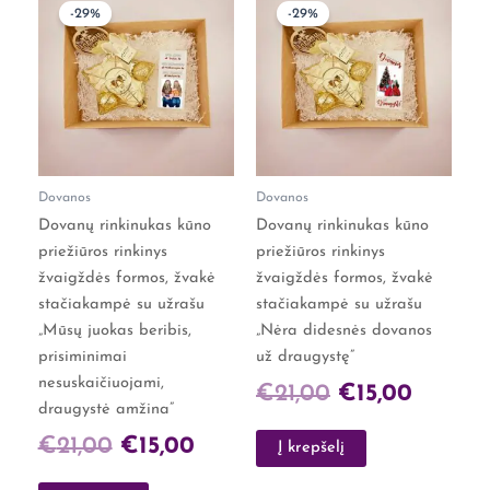
-29%
-29%
price
price
price
price
was:
is:
was:
is:
€21,00.
€15,00.
€21,00.
€15,00.
Dovanos
Dovanos
Dovanų rinkinukas kūno
Dovanų rinkinukas kūno
priežiūros rinkinys
priežiūros rinkinys
žvaigždės formos, žvakė
žvaigždės formos, žvakė
stačiakampė su užrašu
stačiakampė su užrašu
„Mūsų juokas beribis,
„Nėra didesnės dovanos
prisiminimai
už draugystę”
nesuskaičiuojami,
€
21,00
€
15,00
draugystė amžina”
€
21,00
€
15,00
Į krepšelį