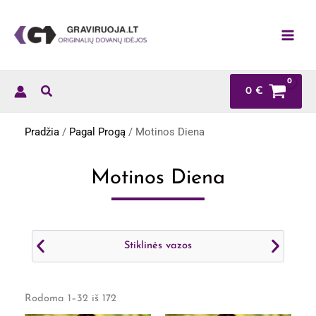
Pereiti
prie
turinio
0
€
Pradžia
/
Pagal Progą
/ Motinos Diena
Motinos Diena
Stiklinės vazos
Rūšiuojama
pagal
Rodoma 1–32 iš 172
naujausią