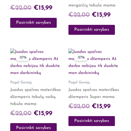
mergaičių tobula mama
the
the
€
22,00
€
15,99
product
product
€
22,00
€
15,99
page
page
Pasirinkti savybes
Pasirinkti savybes
Original
Current
Original
Curren
This
This
-27%
-27%
product
product
price
price
price
price
has
has
was:
is:
was:
is:
multiple
multiple
€22,00.
€15,99.
€22,00.
€15,99.
variants.
variants.
Pagal Gavėją
Pagal Gavėją
The
The
Juodos spalvos moteriškas
Juodos spalvos moteriškas
options
options
džemperis tobulų vaikų
džemperis Super mama
may
may
tobula mama
€
22,00
€
15,99
be
be
€
22,00
€
15,99
chosen
chosen
Pasirinkti savybes
on
on
Pasirinkti savybes
the
the