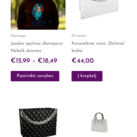
through
variants.
€18,49
The
options
may
Apranga
Dovanos
be
Juodos spalvos džemperis
Keramikinė vaza „Delninė”
chosen
Nekelk dramos
balta
on
the
€
15,99
–
€
18,49
€
44,00
product
page
Pasirinkti savybes
Į krepšelį