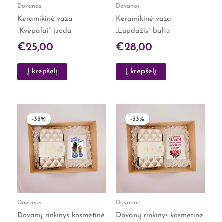
Dovanos
Dovanos
Keramikinė vaza
Keramikinė vaza
„Kvepalai” juoda
„Lūpdažis” balta
€
25,00
€
28,00
Į krepšelį
Į krepšelį
Original
Current
Original
Curre
-33%
-33%
price
price
price
price
was:
is:
was:
is:
€30,00.
€20,00.
€30,00.
€20,0
Dovanos
Dovanos
Dovanų rinkinys kosmetinė
Dovanų rinkinys kosmetinė