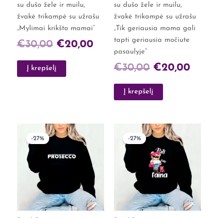
su dušo žele ir muilu,
su dušo žele ir muilu,
žvakė trikampė su užrašu
žvakė trikampė su užrašu
„Mylimai krikšto mamai”
„Tik geriausia mama gali
tapti geriausia močiute
€
30,00
€
20,00
pasaulyje”
€
30,00
€
20,00
Į krepšelį
Į krepšelį
Original
Current
Original
Curren
This
This
-27%
-27%
product
product
price
price
price
price
has
has
was:
is:
was:
is:
multiple
multiple
€22,00.
€15,99.
€22,00.
€15,99.
variants.
variants.
The
The
options
options
may
may