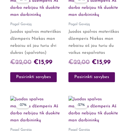
product
product
price
price
price
price
has
has
was:
is:
was:
is:
multiple
multiple
€22,00.
€15,99.
€22,00.
€15,99.
variants.
variants.
Pagal Gavėją
Pagal Gavėją
The
The
Juodos spalvos moteriškas
Juodos spalvos moteriškas
options
options
džemperis Niekas man
džemperis Niekas man
may
may
nebaisu aš jau turiu dvi
nebaisu aš jau turiu du
be
be
dukras (spalvotas)
vaikus nespalvotas
chosen
chosen
€
22,00
€
15,99
€
22,00
€
15,99
on
on
the
the
Pasirinkti savybes
Pasirinkti savybes
product
product
page
page
Original
Current
Original
Curren
This
This
-27%
-27%
product
product
price
price
price
price
has
has
was:
is:
was:
is:
multiple
multiple
€22,00.
€15,99.
€22,00.
€15,99.
variants.
variants.
Pagal Gavėją
Pagal Gavėją