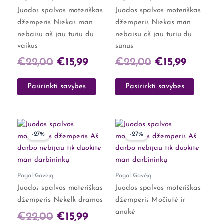
The
The
Juodos spalvos moteriškas
Juodos spalvos moteriškas
options
options
džemperis Niekas man
džemperis Niekas man
may
may
nebaisu aš jau turiu du
nebaisu aš jau turiu du
be
be
vaikus
sūnus
chosen
chosen
€
22,00
€
15,99
€
22,00
€
15,99
on
on
the
the
Pasirinkti savybes
Pasirinkti savybes
product
product
page
page
Original
Current
Original
Curren
This
This
-27%
-27%
product
product
price
price
price
price
has
has
was:
is:
was:
is:
multiple
multiple
€22,00.
€15,99.
€22,00.
€15,99.
variants.
variants.
Pagal Gavėją
Pagal Gavėją
The
The
Juodos spalvos moteriškas
Juodos spalvos moteriškas
options
options
džemperis Nekelk dramos
džemperis Močiutė ir
may
may
anūkė
€
22,00
€
15,99
be
be