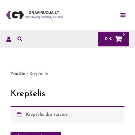
Pereiti
prie
turinio
0
€
Pradžia
/ Krepšelis
Krepšelis
Krepšelis dar tuščias.