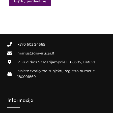
Grįžti į parduotuvę
+370 603 24665
marius@graviruoja.lt
V. Kudirkos 53 Marijampolė LT68305, Lietuva
Maisto tvarkymo subjektų registro numeris:
180001869
Informacija