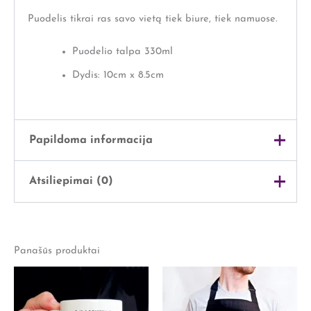
Puodelis tikrai ras savo vietą tiek biure, tiek namuose.
Puodelio talpa 330ml
Dydis: 10cm x 8.5cm
Papildoma informacija
Atsiliepimai (0)
Svoris
0,5 kg
Išmatavimai
36 × 29 × 16 cm
Atsiliepimų dar nėra.
Lytis
Jam
Panašūs produktai
Rašyti atsiliepimą gali tik prisijungę pirkėjai, kurie yra
įsigiję šį produktą.