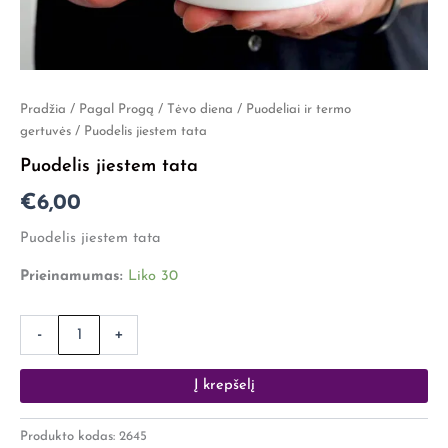
produkto
Pradžia
/
Pagal Progą
/
Tėvo diena
/
Puodeliai ir termo
kiekis:
gertuvės
/ Puodelis jiestem tata
Puodelis
Puodelis jiestem tata
jiestem
tata
€
6,00
Puodelis jiestem tata
Prieinamumas:
Liko 30
-
+
Į krepšelį
Produkto kodas:
2645