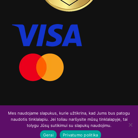
Visos teisės saugomos. Graviruoja.lt 2026
Mes naudojame slapukus, kurie užtikrina, kad Jums bus patogu
naudotis tinklalapiu. Jei toliau naršysite mūsų tinklalapyje, tai
F
I
tolygu Jūsų sutikimui su slapukų naudojimu.
a
n
Gerai
Privatumo politika
c
s