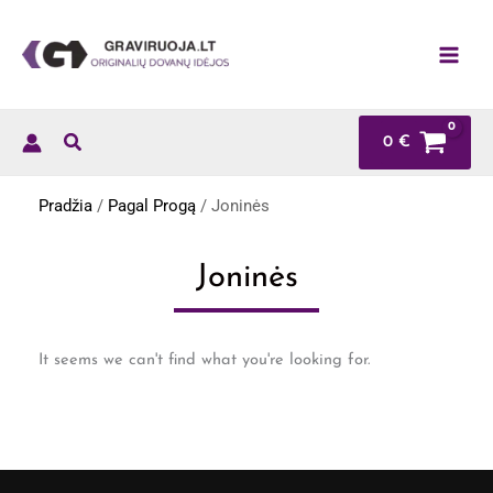
Pereiti
prie
turinio
0
€
Pradžia
/
Pagal Progą
/ Joninės
Joninės
It seems we can't find what you're looking for.