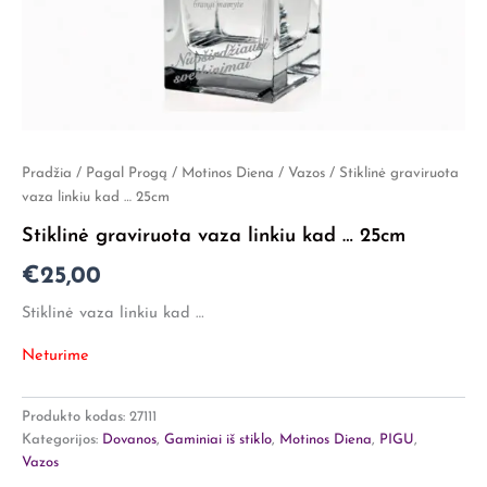
Pradžia
/
Pagal Progą
/
Motinos Diena
/
Vazos
/ Stiklinė graviruota
vaza linkiu kad … 25cm
Stiklinė graviruota vaza linkiu kad … 25cm
€
25,00
Stiklinė vaza linkiu kad …
Neturime
Produkto kodas:
27111
Kategorijos:
Dovanos
,
Gaminiai iš stiklo
,
Motinos Diena
,
PIGU
,
Vazos