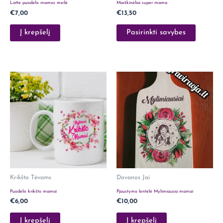
Latte puodelis mamos meilė
Marškinėliai super mama
on
€
7,00
€
13,50
the
product
Į krepšelį
Pasirinkti savybes
page
Krikšto Tėvams
Dovanos Jai
Puodelis krikšto mamai
Pjaustymo lentelė Mylimiausia mamai
€
6,00
€
10,00
Į krepšelį
Į krepšelį