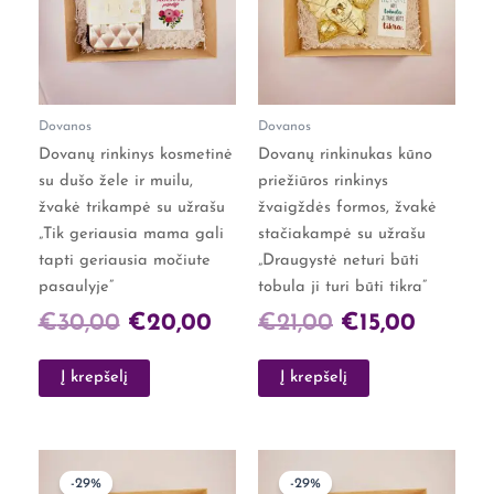
€30,00.
€20,00.
€21,00.
€15,00.
Dovanos
Dovanos
Dovanų rinkinys kosmetinė
Dovanų rinkinukas kūno
su dušo žele ir muilu,
priežiūros rinkinys
žvakė trikampė su užrašu
žvaigždės formos, žvakė
„Tik geriausia mama gali
stačiakampė su užrašu
tapti geriausia močiute
„Draugystė neturi būti
pasaulyje”
tobula ji turi būti tikra”
€
30,00
€
20,00
€
21,00
€
15,00
Į krepšelį
Į krepšelį
Original
Current
Original
Curren
-29%
-29%