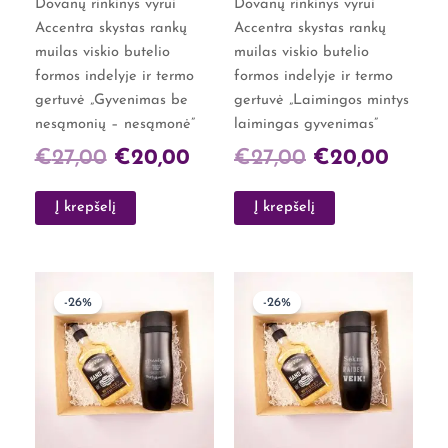
Dovanų rinkinys vyrui
Dovanų rinkinys vyrui
Accentra skystas rankų
Accentra skystas rankų
muilas viskio butelio
muilas viskio butelio
formos indelyje ir termo
formos indelyje ir termo
gertuvė „Gyvenimas be
gertuvė „Laimingos mintys
nesąmonių – nesąmonė”
laimingas gyvenimas”
€
27,00
€
20,00
€
27,00
€
20,00
Į krepšelį
Į krepšelį
Original
Current
Original
Curre
-26%
-26%
price
price
price
price
was:
is:
was:
is:
€27,00.
€20,00.
€27,00.
€20,0