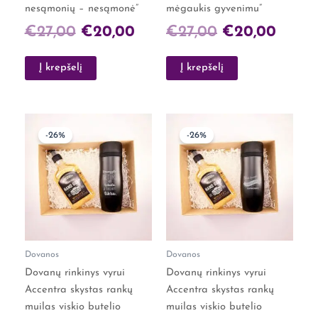
nesąmonių – nesąmonė”
mėgaukis gyvenimu”
€
27,00
€
20,00
€
27,00
€
20,00
Į krepšelį
Į krepšelį
Original
Current
Original
Curre
-26%
-26%
price
price
price
price
was:
is:
was:
is:
€27,00.
€20,00.
€27,00.
€20,0
Dovanos
Dovanos
Dovanų rinkinys vyrui
Dovanų rinkinys vyrui
Accentra skystas rankų
Accentra skystas rankų
muilas viskio butelio
muilas viskio butelio