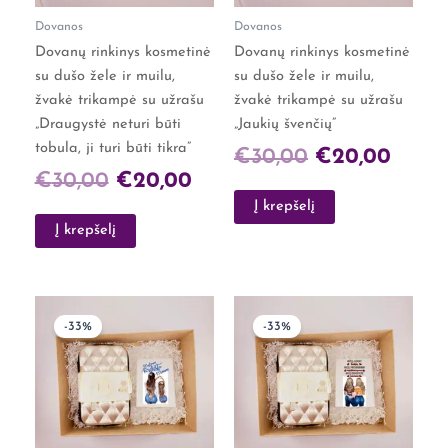
Dovanos
Dovanos
Dovanų rinkinys kosmetinė
Dovanų rinkinys kosmetinė
su dušo žele ir muilu,
su dušo žele ir muilu,
žvakė trikampė su užrašu
žvakė trikampė su užrašu
„Draugystė neturi būti
„Jaukių švenčių”
tobula, ji turi būti tikra”
€
30,00
€
20,00
€
30,00
€
20,00
Į krepšelį
Į krepšelį
Original
Current
Original
Curre
-33%
-33%
price
price
price
price
was:
is:
was:
is:
€30,00.
€20,00.
€30,00.
€20,0