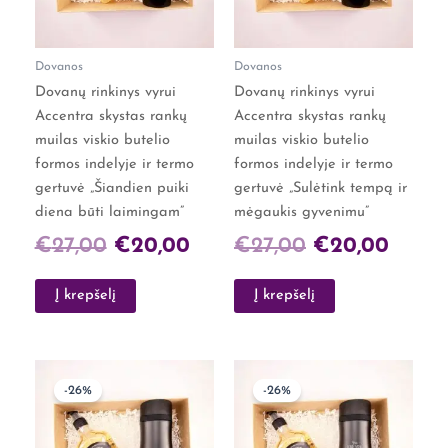
Dovanos
Dovanos
Dovanų rinkinys vyrui
Dovanų rinkinys vyrui
Accentra skystas rankų
Accentra skystas rankų
muilas viskio butelio
muilas viskio butelio
formos indelyje ir termo
formos indelyje ir termo
gertuvė „Šiandien puiki
gertuvė „Sulėtink tempą ir
diena būti laimingam”
mėgaukis gyvenimu”
€
27,00
€
20,00
€
27,00
€
20,00
Į krepšelį
Į krepšelį
Original
Current
Original
Curre
-26%
-26%
price
price
price
price
was:
is:
was:
is: