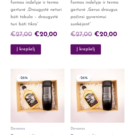
formos indelyje ir termo
formos indelyje ir termo
gertuvė „Draugystė neturi
gertuvė „Gerus draugus
būti tobula – draugystė
pažinsi gyvenimui
turi būti tikra”
sunkėjant”
€
27,00
€
20,00
€
27,00
€
20,00
Į krepšelį
Į krepšelį
Original
Current
Original
Curre
-26%
-26%
price
price
price
price
was:
is:
was:
is:
€27,00.
€20,00.
€27,00.
€20,0
Dovanos
Dovanos