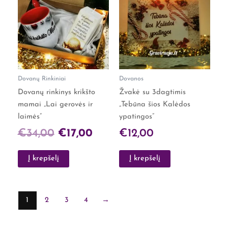
was:
is:
€34,00.
€17,00.
Dovanų Rinkiniai
Dovanos
Dovanų rinkinys krikšto
Žvakė su 3dagtimis
mamai „Lai gerovės ir
„Tebūna šios Kalėdos
laimės”
ypatingos”
€
34,00
€
17,00
€
12,00
Į krepšelį
Į krepšelį
1
2
3
4
→