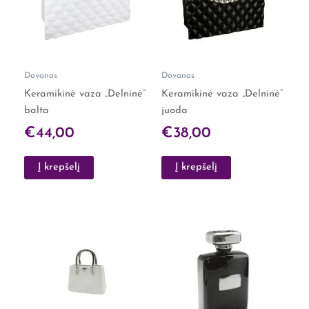
Dovanos
Dovanos
Keramikinė vaza „Delninė”
Keramikinė vaza „Delninė”
balta
juoda
€
44,00
€
38,00
Į krepšelį
Į krepšelį