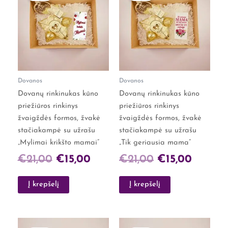
price
price
price
price
was:
is:
was:
is:
€21,00.
€15,00.
€21,00.
€15,00.
Dovanos
Dovanos
Dovanų rinkinukas kūno
Dovanų rinkinukas kūno
priežiūros rinkinys
priežiūros rinkinys
žvaigždės formos, žvakė
žvaigždės formos, žvakė
stačiakampė su užrašu
stačiakampė su užrašu
„Mylimai krikšto mamai”
„Tik geriausia mama”
€
21,00
€
15,00
€
21,00
€
15,00
Į krepšelį
Į krepšelį
Original
Current
Original
Curren