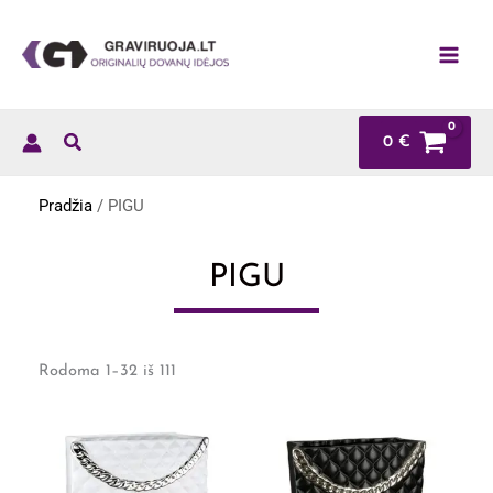
Pereiti
prie
turinio
0
€
Pradžia
/ PIGU
PIGU
Rūšiuojama
pagal
Rodoma 1–32 iš 111
naujausią