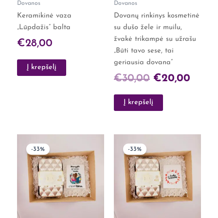
Dovanos
Dovanos
Keramikinė vaza
Dovanų rinkinys kosmetinė
„Lūpdažis” balta
su dušo žele ir muilu,
žvakė trikampė su užrašu
€
28,00
„Būti tavo sese, tai
geriausia dovana”
Į krepšelį
€
30,00
€
20,00
Į krepšelį
Original
Current
Original
Curre
-33%
-33%
price
price
price
price
was:
is:
was:
is:
€30,00.
€20,00.
€30,00.
€20,0