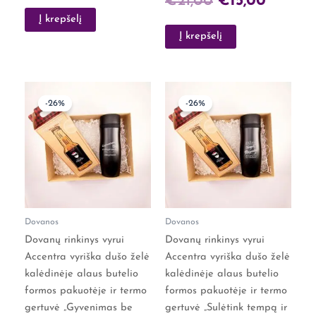
€
21,00
€
15,00
Į krepšelį
Į krepšelį
Original
Current
Original
Curre
-26%
-26%
price
price
price
price
was:
is:
was:
is:
€27,00.
€20,00.
€27,00.
€20,0
Dovanos
Dovanos
Dovanų rinkinys vyrui
Dovanų rinkinys vyrui
Accentra vyriška dušo želė
Accentra vyriška dušo želė
kalėdinėje alaus butelio
kalėdinėje alaus butelio
formos pakuotėje ir termo
formos pakuotėje ir termo
gertuvė „Gyvenimas be
gertuvė „Sulėtink tempą ir