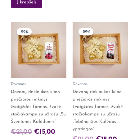
Į krepšelį
Original
Current
Original
Curren
-29%
-29%
price
price
price
price
was:
is:
was:
is:
€21,00.
€15,00.
€21,00.
€15,00.
Dovanos
Dovanos
Dovanų rinkinukas kūno
Dovanų rinkinukas kūno
priežiūros rinkinys
priežiūros rinkinys
žvaigždės formos, žvakė
žvaigždės formos, žvakė
stačiakampė su užrašu „Su
stačiakampė su užrašu
Šventomis Kalėdomis”
„Tebūna šios Kalėdos
ypatingos”
€
21,00
€
15,00