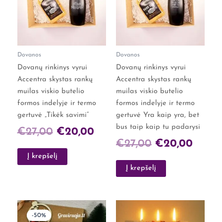
€27,00.
€20,00.
€27,00.
€20,0
Dovanos
Dovanos
Dovanų rinkinys vyrui
Dovanų rinkinys vyrui
Accentra skystas rankų
Accentra skystas rankų
muilas viskio butelio
muilas viskio butelio
formos indelyje ir termo
formos indelyje ir termo
gertuvė „Tikėk savimi”
gertuvė Yra kaip yra, bet
bus taip kaip tu padarysi
€
27,00
€
20,00
€
27,00
€
20,00
Į krepšelį
Į krepšelį
Original
Current
-50%
price
price