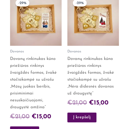
-29%
-29%
price
price
price
price
was:
is:
was:
is:
€21,00.
€15,00.
€21,00.
€15,00.
Dovanos
Dovanos
Dovanų rinkinukas kūno
Dovanų rinkinukas kūno
priežiūros rinkinys
priežiūros rinkinys
žvaigždės formos, žvakė
žvaigždės formos, žvakė
stačiakampė su užrašu
stačiakampė su užrašu
„Mūsų juokas beribis,
„Nėra didesnės dovanos
prisiminimai
už draugystę”
nesuskaičiuojami,
€
21,00
€
15,00
draugystė amžina”
€
21,00
€
15,00
Į krepšelį