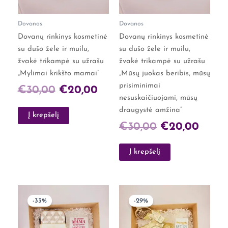
Dovanos
Dovanos
Dovanų rinkinys kosmetinė
Dovanų rinkinys kosmetinė
su dušo žele ir muilu,
su dušo žele ir muilu,
žvakė trikampė su užrašu
žvakė trikampė su užrašu
„Mylimai krikšto mamai”
„Mūsų juokas beribis, mūsų
prisiminimai
€
30,00
€
20,00
nesuskaičiuojami, mūsų
draugystė amžina”
Į krepšelį
€
30,00
€
20,00
Į krepšelį
Original
Current
Original
Curren
-33%
-29%
price
price
price
price
was:
is:
was:
is: