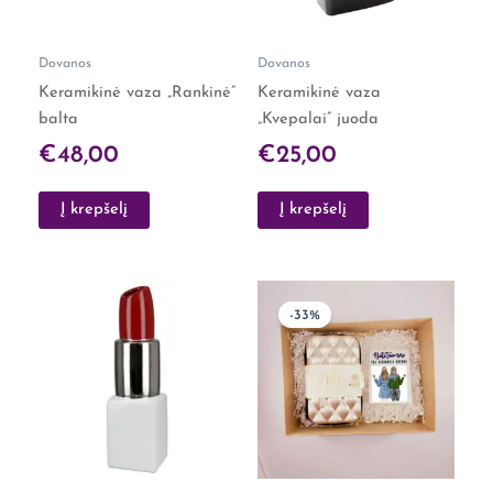
Dovanos
Dovanos
Keramikinė vaza „Rankinė”
Keramikinė vaza
balta
„Kvepalai” juoda
€
48,00
€
25,00
Į krepšelį
Į krepšelį
Original
Curre
-33%
price
price
was:
is:
€30,00.
€20,0