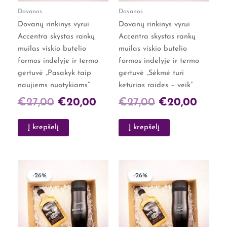
Dovanos
Dovanos
Dovanų rinkinys vyrui
Dovanų rinkinys vyrui
Accentra skystas rankų
Accentra skystas rankų
muilas viskio butelio
muilas viskio butelio
formos indelyje ir termo
formos indelyje ir termo
gertuvė „Pasakyk taip
gertuvė „Sėkmė turi
naujiems nuotykiams”
keturias raides – veik”
€
27,00
€
20,00
€
27,00
€
20,00
Į krepšelį
Į krepšelį
Original
Current
Original
Curre
-26%
-26%
price
price
price
price
was:
is:
was:
is:
€27,00.
€20,00.
€27,00.
€20,0