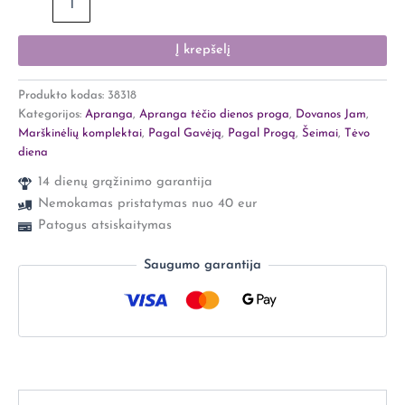
Į krepšelį
Produkto kodas:
38318
Kategorijos:
Apranga
,
Apranga tėčio dienos proga
,
Dovanos Jam
,
Marškinėlių komplektai
,
Pagal Gavėją
,
Pagal Progą
,
Šeimai
,
Tėvo
diena
14 dienų grąžinimo garantija
Nemokamas pristatymas nuo 40 eur
Patogus atsiskaitymas
Saugumo garantija