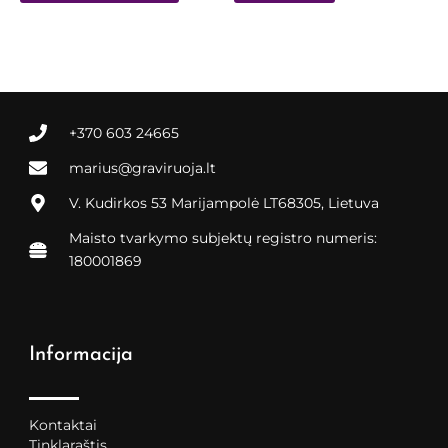
page
+370 603 24665
marius@graviruoja.lt
V. Kudirkos 53 Marijampolė LT68305, Lietuva
Maisto tvarkymo subjektų registro numeris:
180001869
Informacija
Kontaktai
Tinklaraštis