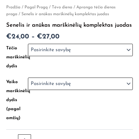
produkto
Pradžia
/
Pagal Progą
/
Tėvo diena
/
Apranga tėčio dienos
Price
kiekis:
proga
/ Senelis ir anūkas marškinėlių komplektas juodas
Senelis
range:
Senelis ir anūkas marškinėlių komplektas juodas
ir
€24,00
anūkas
€
24,00
–
€
27,00
marškinėlių
through
komplektas
Tėčio
juodas
€27,00
marškinėlių
dydis
Vaiko
marškinėlių
dydis
(pagal
amžių)