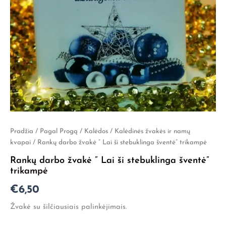
produkto
Pradžia
/
Pagal Progą
/
Kalėdos
/
Kalėdinės žvakės ir namų
kiekis:
kvapai
/ Rankų darbo žvakė ” Lai ši stebuklinga šventė” trikampė
Rankų
Rankų darbo žvakė ” Lai ši stebuklinga šventė”
darbo
trikampė
žvakė
"
€
6,50
Lai
ši
Žvakė su šilčiausiais palinkėjimais.
stebuklinga
šventė"