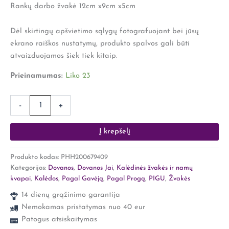
trikampė
Rankų darbo žvakė 12cm x9cm x5cm
Dėl skirtingų apšvietimo sąlygų fotografuojant bei jūsų
ekrano raiškos nustatymų, produkto spalvos gali būti
atvaizduojamos šiek tiek kitaip.
Prieinamumas:
Liko 23
-
+
Į krepšelį
Produkto kodas:
PHH200679409
Kategorijos:
Dovanos
,
Dovanos Jai
,
Kalėdinės žvakės ir namų
kvapai
,
Kalėdos
,
Pagal Gavėją
,
Pagal Progą
,
PIGU
,
Žvakės
14 dienų grąžinimo garantija
Nemokamas pristatymas nuo 40 eur
Patogus atsiskaitymas