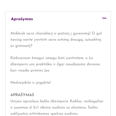
Aprašymas
Atskleisk savo charakterį ir požiūrį į gyvenimą! O gal
tiesiog norite įvertinti savo artimą draugą, sutuoktinį
ar giminaitį?
Kiekvienam žmogui smagu būti įvertintam, o šis
džemperis yra praktiška ir ilgai naudojama dovana,
kuri visada primins Jus.
Nedvejokite ir įsigykite!
APRAŠYMAS
Unisex apvalaus kaklo džemperis. Kaklas, rankogaliai
ir juosmuo iš 2×1 ribinio audinio su elastanu. Siūlės
suklijuotos atitinkamos spalvos audiniu.