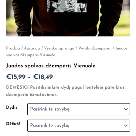
produkto
Pradžia
/
Apranga
/
Vyriška apranga
/
Vyriški džemperiai
/ Juodos
Price
kiekis:
spalvos džemperis Vienuolė
Juodos
range:
Juodos spalvos džemperis Vienuolė
spalvos
€15,99
džemperis
€
15,99
–
€
18,49
Vienuolė
through
DĖMESIO! Pasitikslinkite dydį pagal lentelėje pateiktus
€18,49
džemperio išmatavimus.
Dydis
Dėžutė