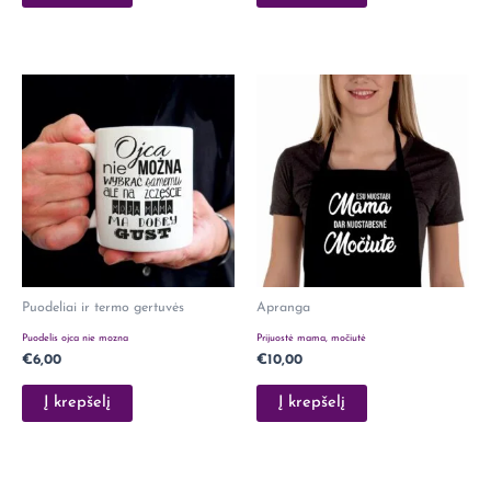
Puodeliai ir termo gertuvės
Apranga
Puodelis ojca nie mozna
Prijuostė mama, močiutė
€
6,00
€
10,00
Į krepšelį
Į krepšelį