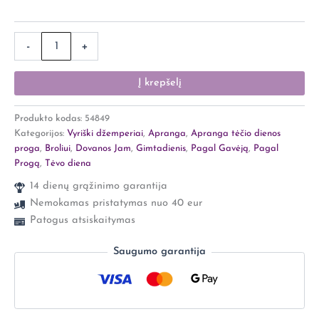
-
+
Į krepšelį
Produkto kodas:
54849
Kategorijos:
Vyriški džemperiai
,
Apranga
,
Apranga tėčio dienos
proga
,
Broliui
,
Dovanos Jam
,
Gimtadienis
,
Pagal Gavėją
,
Pagal
Progą
,
Tėvo diena
14 dienų grąžinimo garantija
Nemokamas pristatymas nuo 40 eur
Patogus atsiskaitymas
Saugumo garantija