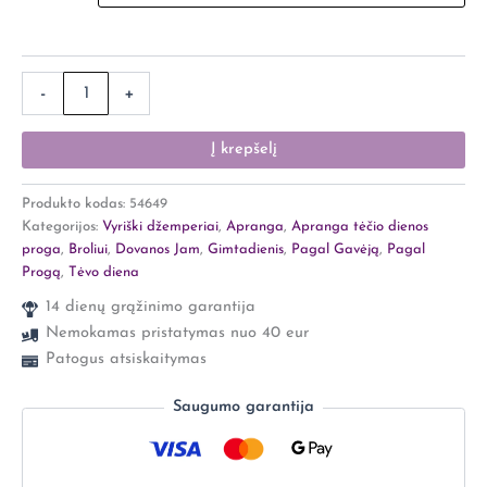
-
+
Į krepšelį
Produkto kodas:
54649
Kategorijos:
Vyriški džemperiai
,
Apranga
,
Apranga tėčio dienos
proga
,
Broliui
,
Dovanos Jam
,
Gimtadienis
,
Pagal Gavėją
,
Pagal
Progą
,
Tėvo diena
14 dienų grąžinimo garantija
Nemokamas pristatymas nuo 40 eur
Patogus atsiskaitymas
Saugumo garantija