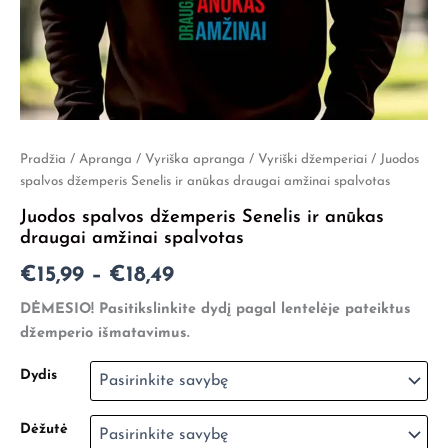
produkto
Pradžia
/
Apranga
/
Vyriška apranga
/
Vyriški džemperiai
/ Juodos
Price
kiekis:
spalvos džemperis Senelis ir anūkas draugai amžinai spalvotas
Juodos
range:
Juodos spalvos džemperis Senelis ir anūkas
spalvos
€15,99
draugai amžinai spalvotas
džemperis
Senelis
through
€
15,99
–
€
18,49
ir
anūkas
€18,49
DĖMESIO! Pasitikslinkite dydį pagal lentelėje pateiktus
draugai
džemperio išmatavimus.
amžinai
spalvotas
Dydis
Dėžutė