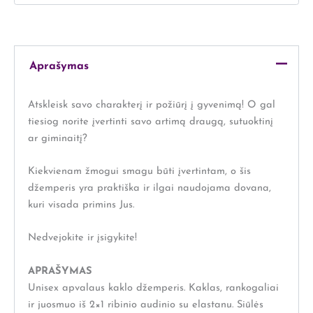
Aprašymas
Atskleisk savo charakterį ir požiūrį į gyvenimą! O gal
tiesiog norite įvertinti savo artimą draugą, sutuoktinį
ar giminaitį?
Kiekvienam žmogui smagu būti įvertintam, o šis
džemperis yra praktiška ir ilgai naudojama dovana,
kuri visada primins Jus.
Nedvejokite ir įsigykite!
APRAŠYMAS
Unisex apvalaus kaklo džemperis. Kaklas, rankogaliai
ir juosmuo iš 2×1 ribinio audinio su elastanu. Siūlės