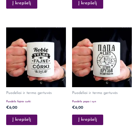
Į krepšelį
Į krepšelį
Puodeliai ir termo gertuvės
Puodeliai ir termo gertuvės
Puodelis fajnie curki
Puodelis papa i syn
€
6,00
€
6,00
Į krepšelį
Į krepšelį