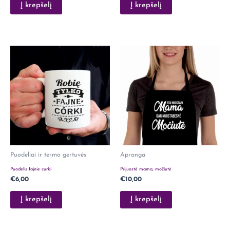
Į krepšelį
Į krepšelį
Puodeliai ir termo gertuvės
Apranga
Puodelis fajnie curki
Prijuostė mama, močiutė
€
6,00
€
10,00
Į krepšelį
Į krepšelį