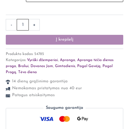
-
+
Į krepšelį
Produkto kodas:
54785
Kategorijos:
Vyriški džemperiai
,
Apranga
,
Apranga tėčio dienos
proga
,
Broliui
,
Dovanos Jam
,
Gimtadienis
,
Pagal Gavėją
,
Pagal
Progą
,
Tėvo diena
14 dienų grąžinimo garantija
Nemokamas pristatymas nuo 40 eur
Patogus atsiskaitymas
Saugumo garantija