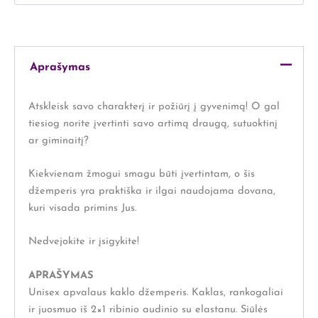
Aprašymas
Atskleisk savo charakterį ir požiūrį į gyvenimą! O gal
tiesiog norite įvertinti savo artimą draugą, sutuoktinį
ar giminaitį?
Kiekvienam žmogui smagu būti įvertintam, o šis
džemperis yra praktiška ir ilgai naudojama dovana,
kuri visada primins Jus.
Nedvejokite ir įsigykite!
APRAŠYMAS
Unisex apvalaus kaklo džemperis. Kaklas, rankogaliai
ir juosmuo iš 2×1 ribinio audinio su elastanu. Siūlės