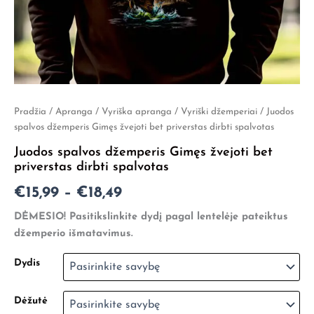
produkto
Pradžia
/
Apranga
/
Vyriška apranga
/
Vyriški džemperiai
/ Juodos
Price
kiekis:
spalvos džemperis Gimęs žvejoti bet priverstas dirbti spalvotas
Juodos
range:
Juodos spalvos džemperis Gimęs žvejoti bet
spalvos
€15,99
priverstas dirbti spalvotas
džemperis
Gimęs
through
€
15,99
–
€
18,49
žvejoti
bet
€18,49
DĖMESIO! Pasitikslinkite dydį pagal lentelėje pateiktus
priverstas
džemperio išmatavimus.
dirbti
spalvotas
Dydis
Dėžutė