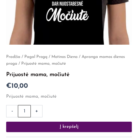
produkto
Pradžia
/
Pagal Progą
/
Motinos Diena
/
Apranga mamos dienos
kiekis:
proga
/ Prijuostė mama, močiutė
Prijuostė
Prijuostė mama, močiutė
mama,
močiutė
€
10,00
Prijuostė mama, močiutė
-
+
Į krepšelį