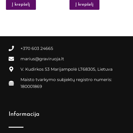
Į krepšelį
Į krepšelį
+370 603 24665
marius@graviruoja.lt
V. Kudirkos 53 Marijampolė LT68305, Lietuva
Maisto tvarkymo subjektų registro numeris:
180001869
Informacija