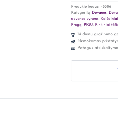
Produkto kodas:
48386
Kategorijų:
Dovanos
,
Dova
dovanos vyrams
,
Kalėdiniai
Progą
,
PIGU
,
Rinkiniai tėči
14 dienų grąžinimo ga
Nemokamas pristaty
Patogus atsiskaityma