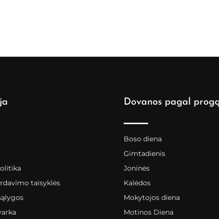
ja
Dovanos pagal prog
Boso diena
Gimtadienis
litika
Joninės
rdavimo taisyklės
Kalėdos
sąlygos
Mokytojos diena
varka
Motinos Diena