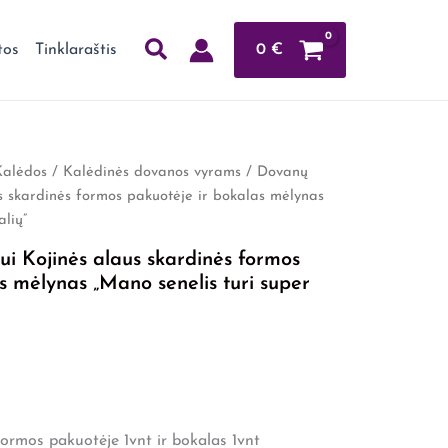
0
€
tos
Tinklaraštis
Kalėdos
/
Kalėdinės dovanos vyrams
/ Dovanų
us skardinės formos pakuotėje ir bokalas mėlynas
alių”
ui Kojinės alaus skardinės formos
s mėlynas „Mano senelis turi super
formos pakuotėje 1vnt ir bokalas 1vnt