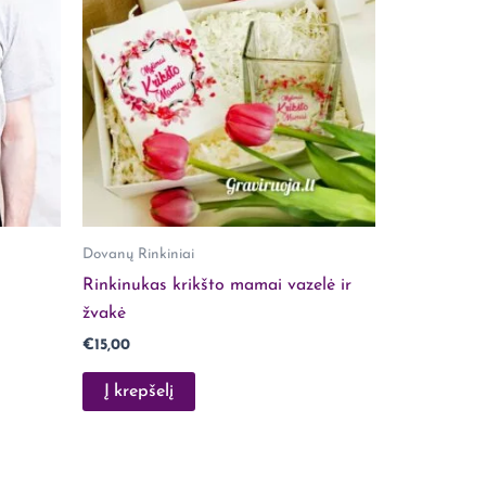
Dovanų Rinkiniai
Rinkinukas krikšto mamai vazelė ir
žvakė
€
15,00
Į krepšelį