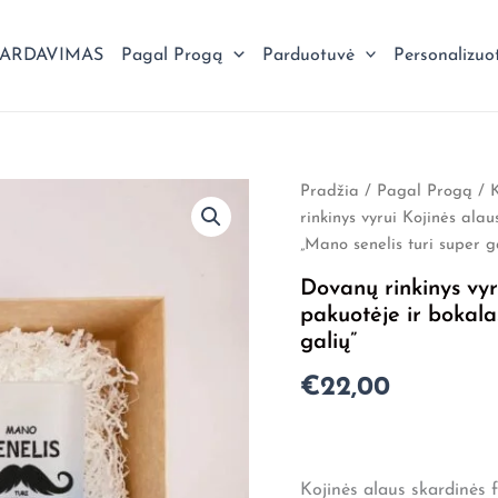
PARDAVIMAS
Pagal Progą
Parduotuvė
Personalizuo
Pradžia
/
Pagal Progą
/
rinkinys vyrui Kojinės ala
„Mano senelis turi super g
Dovanų rinkinys vyr
pakuotėje ir bokala
galių”
€
22,00
Kojinės alaus skardinės 