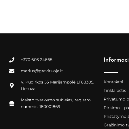
+370 603 24665
Informaci
marius@graviruoja.lt
Kontaktai
V. Kudirkos 53 Marijampolė LT68305,
Lietuva
Tinklaraštis
Privatumo po
Maisto tvarkymo subjektų registro
numeris: 180001869
Pirkimo – pa
Pristatymo 
Grąžinimo t