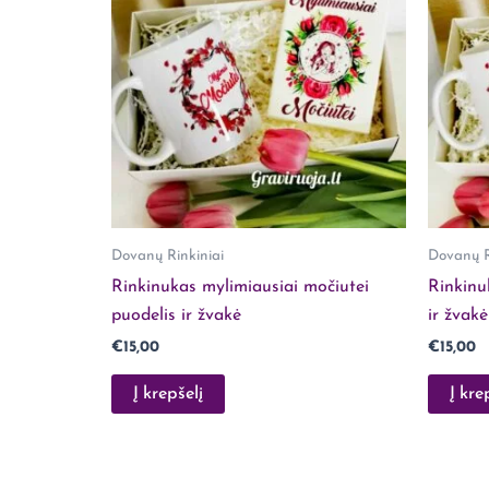
Dovanų Rinkiniai
Dovanų R
Rinkinukas mylimiausiai močiutei
Rinkinu
puodelis ir žvakė
ir žvakė
€
15,00
€
15,00
Į krepšelį
Į kre