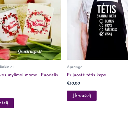
inkiniai
Apranga
kas mylimai mamai. Puodelis
Prijuostė tėtis kepa
€
10,00
Į krepšelį
pšelį