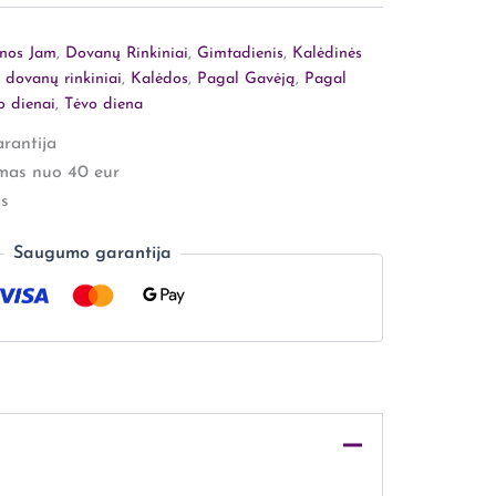
nos Jam
,
Dovanų Rinkiniai
,
Gimtadienis
,
Kalėdinės
 dovanų rinkiniai
,
Kalėdos
,
Pagal Gavėją
,
Pagal
o dienai
,
Tėvo diena
rantija
mas nuo 40 eur
s
Saugumo garantija