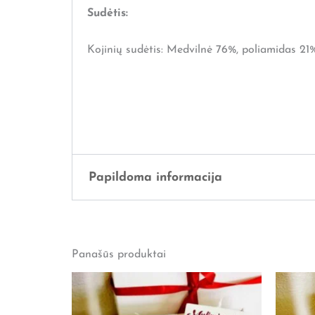
Sudėtis:
Kojinių sudėtis: Medvilnė 76%, poliamidas 21
Papildoma informacija
Svoris
1 kg
Panašūs produktai
Išmatavimai
32 × 28 × 13 cm
Lytis
Jam