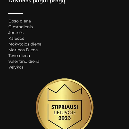
Dovanos pagal progą
Boso diena
Gimtadienis
Joninės
Kalėdos
Mokytojos diena
Motinos Diena
Tėvo diena
Valentino diena
Velykos