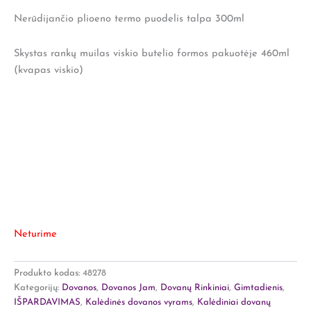
Nerūdijančio plioeno termo puodelis talpa 300ml
Skystas rankų muilas viskio butelio formos pakuotėje 460ml
(kvapas viskio)
Neturime
Produkto kodas:
48278
Kategorijų:
Dovanos
,
Dovanos Jam
,
Dovanų Rinkiniai
,
Gimtadienis
,
IŠPARDAVIMAS
,
Kalėdinės dovanos vyrams
,
Kalėdiniai dovanų