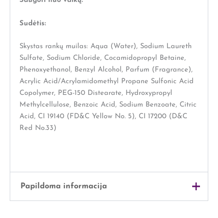
Saugoti nuo vaikų.
Sudėtis:
Skystas rankų muilas: Aqua (Water), Sodium Laureth
Sulfate, Sodium Chloride, Cocamidopropyl Betaine,
Phenoxyethanol, Benzyl Alcohol, Parfum (Fragrance),
Acrylic Acid/Acrylamidomethyl Propane Sulfonic Acid
Copolymer, PEG-150 Distearate, Hydroxypropyl
Methylcellulose, Benzoic Acid, Sodium Benzoate, Citric
Acid, CI 19140 (FD&C Yellow No. 5), CI 17200 (D&C
Red No.33)
Papildoma informacija
Svoris
1 kg