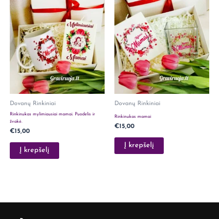
Dovanų Rinkiniai
Dovanų Rinkiniai
Rinkinukas mylimiausiai mamai. Puodelis ir
Rinkinukas mamai
žvakė.
€
15,00
€
15,00
Į krepšelį
Į krepšelį