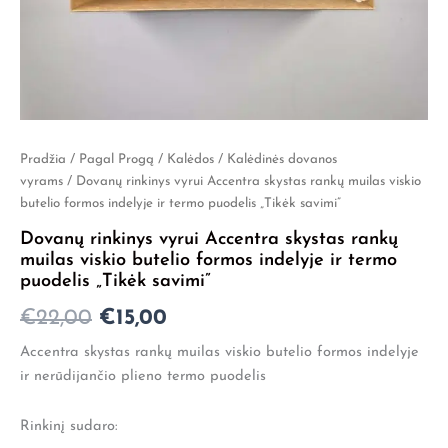
Pradžia
/
Pagal Progą
/
Kalėdos
/
Kalėdinės dovanos
Original
Current
vyrams
/ Dovanų rinkinys vyrui Accentra skystas rankų muilas viskio
price
price
butelio formos indelyje ir termo puodelis „Tikėk savimi”
was:
is:
Dovanų rinkinys vyrui Accentra skystas rankų
muilas viskio butelio formos indelyje ir termo
€22,00.
€15,00.
puodelis „Tikėk savimi”
€
22,00
€
15,00
Accentra skystas rankų muilas viskio butelio formos indelyje
ir nerūdijančio plieno termo puodelis
Rinkinį sudaro: