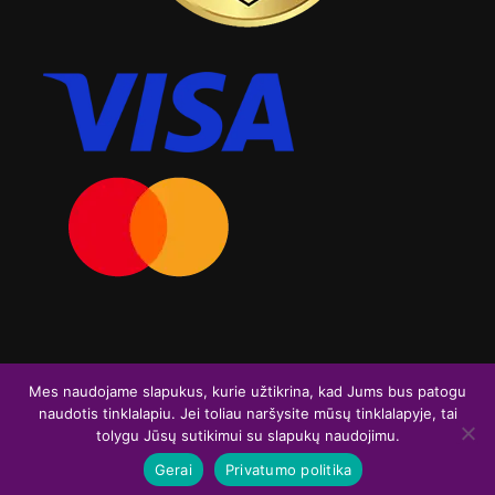
Visos teisės saugomos. Graviruoja.lt 2026
Mes naudojame slapukus, kurie užtikrina, kad Jums bus patogu
naudotis tinklalapiu. Jei toliau naršysite mūsų tinklalapyje, tai
F
I
tolygu Jūsų sutikimui su slapukų naudojimu.
a
n
Gerai
Privatumo politika
c
s