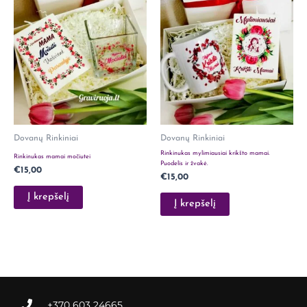
Dovanų Rinkiniai
Dovanų Rinkiniai
Rinkinukas mylimiausiai krikšto mamai.
Rinkinukas mamai močiutei
Puodelis ir žvakė.
€
15,00
€
15,00
Į krepšelį
Į krepšelį
+370 603 24665