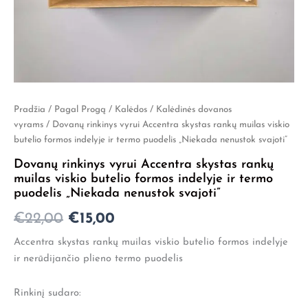
Pradžia
/
Pagal Progą
/
Kalėdos
/
Kalėdinės dovanos
Original
Current
vyrams
/ Dovanų rinkinys vyrui Accentra skystas rankų muilas viskio
price
price
butelio formos indelyje ir termo puodelis „Niekada nenustok svajoti”
was:
is:
Dovanų rinkinys vyrui Accentra skystas rankų
muilas viskio butelio formos indelyje ir termo
€22,00.
€15,00.
puodelis „Niekada nenustok svajoti”
€
22,00
€
15,00
Accentra skystas rankų muilas viskio butelio formos indelyje
ir nerūdijančio plieno termo puodelis
Rinkinį sudaro: