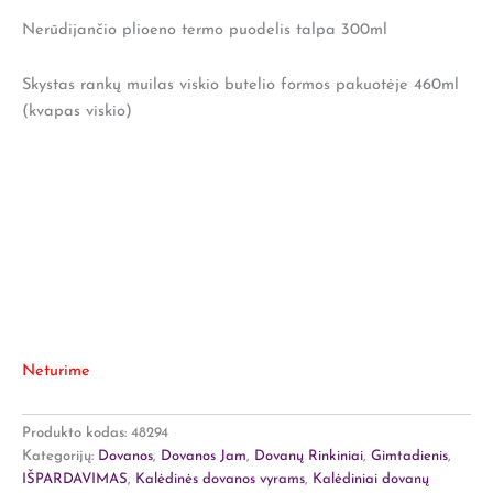
Nerūdijančio plioeno termo puodelis talpa 300ml
Skystas rankų muilas viskio butelio formos pakuotėje 460ml
(kvapas viskio)
Neturime
Produkto kodas:
48294
Kategorijų:
Dovanos
,
Dovanos Jam
,
Dovanų Rinkiniai
,
Gimtadienis
,
IŠPARDAVIMAS
,
Kalėdinės dovanos vyrams
,
Kalėdiniai dovanų