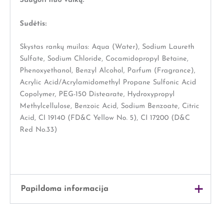
Saugoti nuo vaikų.
Sudėtis:
Skystas rankų muilas: Aqua (Water), Sodium Laureth
Sulfate, Sodium Chloride, Cocamidopropyl Betaine,
Phenoxyethanol, Benzyl Alcohol, Parfum (Fragrance),
Acrylic Acid/Acrylamidomethyl Propane Sulfonic Acid
Copolymer, PEG-150 Distearate, Hydroxypropyl
Methylcellulose, Benzoic Acid, Sodium Benzoate, Citric
Acid, CI 19140 (FD&C Yellow No. 5), CI 17200 (D&C
Red No.33)
Papildoma informacija
Svoris
1 kg