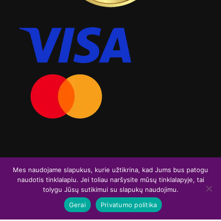
Visos teisės saugomos. Graviruoja.lt 2026
Mes naudojame slapukus, kurie užtikrina, kad Jums bus patogu
naudotis tinklalapiu. Jei toliau naršysite mūsų tinklalapyje, tai
F
I
tolygu Jūsų sutikimui su slapukų naudojimu.
a
n
Gerai
Privatumo politika
c
s
e
t