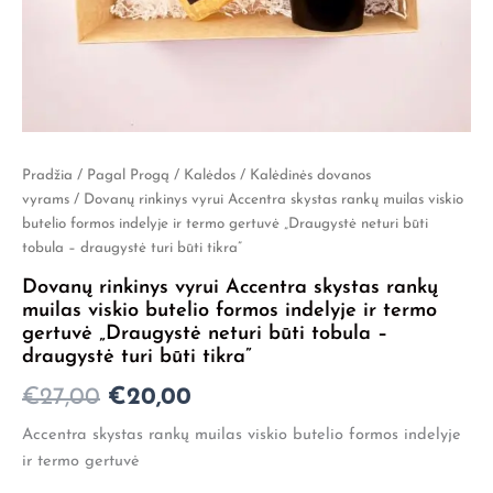
produkto
Pradžia
/
Pagal Progą
/
Kalėdos
/
Kalėdinės dovanos
Original
Current
kiekis:
vyrams
/ Dovanų rinkinys vyrui Accentra skystas rankų muilas viskio
Dovanų
price
price
butelio formos indelyje ir termo gertuvė „Draugystė neturi būti
rinkinys
tobula – draugystė turi būti tikra”
was:
is:
vyrui
Accentra
Dovanų rinkinys vyrui Accentra skystas rankų
€27,00.
€20,00.
skystas
muilas viskio butelio formos indelyje ir termo
rankų
gertuvė „Draugystė neturi būti tobula –
muilas
draugystė turi būti tikra”
viskio
butelio
€
27,00
€
20,00
formos
Accentra skystas rankų muilas viskio butelio formos indelyje
indelyje
ir
ir termo gertuvė
termo