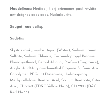
Naudojimas:
Nedidelį kiekį priemonės paskirstykite
ant drėgnos odos odos. Nuskalaukite.
Saugoti nuo vaikų.
Sudėtis:
Skystas rankų muilas: Aqua (Water), Sodium Laureth
Sulfate, Sodium Chloride, Cocamidopropyl Betaine,
Phenoxyethanol, Benzyl Alcohol, Parfum (Fragrance),
Acrylic Acid/Acrylamidomethyl Propane Sulfonic Acid
Copolymer, PEG-150 Distearate, Hydroxypropyl
Methylcellulose, Benzoic Acid, Sodium Benzoate, Citric
Acid, CI 19140 (FD&C Yellow No. 5), CI 17200 (D&C
Red No.33)