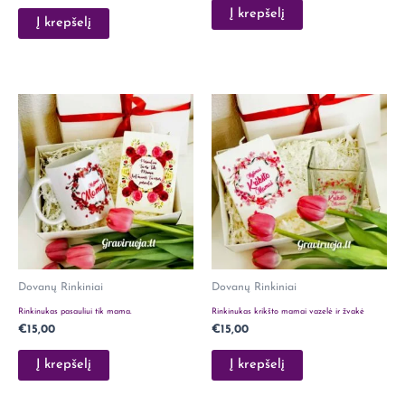
Į krepšelį
Į krepšelį
Dovanų Rinkiniai
Dovanų Rinkiniai
Rinkinukas pasauliui tik mama.
Rinkinukas krikšto mamai vazelė ir žvakė
€
15,00
€
15,00
Į krepšelį
Į krepšelį