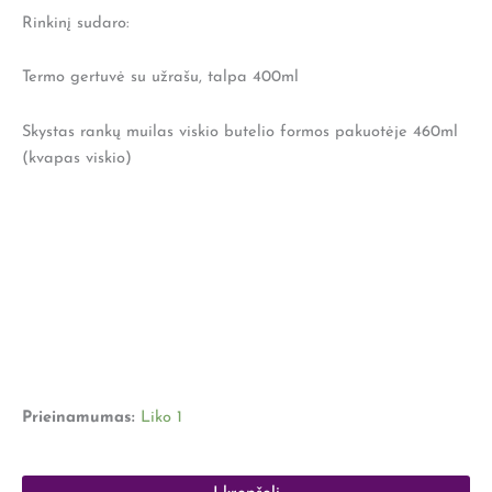
gertuvė
Rinkinį sudaro:
"Draugystė
neturi
būti
Termo gertuvė su užrašu, talpa 400ml
tobula
-
Skystas rankų muilas viskio butelio formos pakuotėje 460ml
draugystė
(kvapas viskio)
turi
būti
tikra"
Prieinamumas:
Liko 1