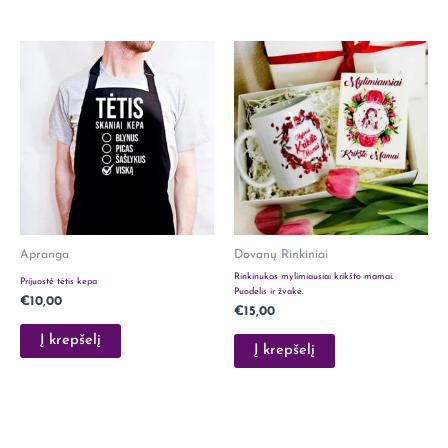
Apranga
Dovanų Rinkiniai
Rinkinukas mylimiausiai krikšto mamai.
Prijuostė tėtis kepa
Puodelis ir žvakė.
€
10,00
€
15,00
Į krepšelį
Į krepšelį