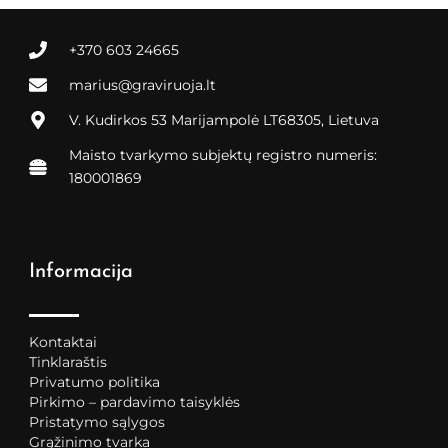
+370 603 24665
marius@graviruoja.lt
V. Kudirkos 53 Marijampolė LT68305, Lietuva
Maisto tvarkymo subjektų registro numeris:
180001869
Informacija
Kontaktai
Tinklaraštis
Privatumo politika
Pirkimo – pardavimo taisyklės
Pristatymo sąlygos
Grąžinimo tvarka