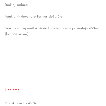
Rinkinį sudaro:
Įrankių rinkinys rato formos dėžutėje
Skystas rankų muilas viskio butelio formos pakuotėje 460ml
(kvapas viskio)
Neturime
Produkto kodas:
48094