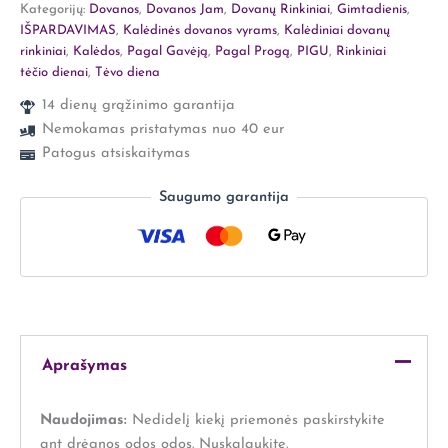
Kategorijų:
Dovanos
,
Dovanos Jam
,
Dovanų Rinkiniai
,
Gimtadienis
,
IŠPARDAVIMAS
,
Kalėdinės dovanos vyrams
,
Kalėdiniai dovanų
rinkiniai
,
Kalėdos
,
Pagal Gavėją
,
Pagal Progą
,
PIGU
,
Rinkiniai
tėčio dienai
,
Tėvo diena
14 dienų grąžinimo garantija
Nemokamas pristatymas nuo 40 eur
Patogus atsiskaitymas
Saugumo garantija
Aprašymas
Naudojimas:
Nedidelį kiekį priemonės paskirstykite
ant drėgnos odos odos. Nuskalaukite.