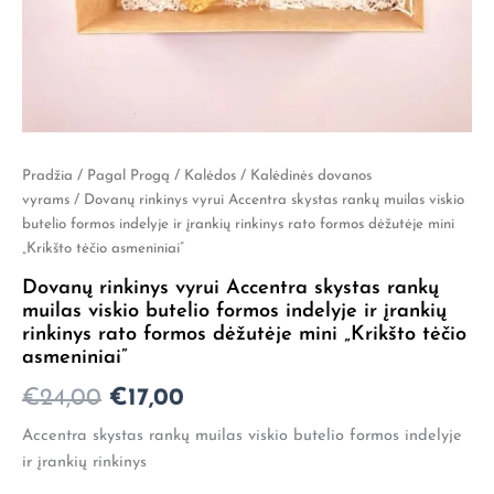
Pradžia
/
Pagal Progą
/
Kalėdos
/
Kalėdinės dovanos
Original
Current
vyrams
/ Dovanų rinkinys vyrui Accentra skystas rankų muilas viskio
price
price
butelio formos indelyje ir įrankių rinkinys rato formos dėžutėje mini
„Krikšto tėčio asmeniniai”
was:
is:
Dovanų rinkinys vyrui Accentra skystas rankų
€24,00.
€17,00.
muilas viskio butelio formos indelyje ir įrankių
rinkinys rato formos dėžutėje mini „Krikšto tėčio
asmeniniai”
€
24,00
€
17,00
Accentra skystas rankų muilas viskio butelio formos indelyje
ir įrankių rinkinys