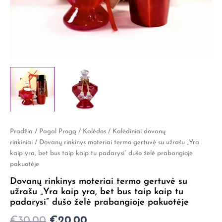
Pradžia
/
Pagal Progą
/
Kalėdos
/
Kalėdiniai dovanų
Original
Current
rinkiniai
/ Dovanų rinkinys moteriai termo gertuvė su užrašu „Yra
price
price
kaip yra, bet bus taip kaip tu padarysi” dušo želė prabangioje
pakuotėje
was:
is:
Dovanų rinkinys moteriai termo gertuvė su
€30,00.
€20,00.
užrašu „Yra kaip yra, bet bus taip kaip tu
padarysi” dušo želė prabangioje pakuotėje
€
30,00
€
20,00