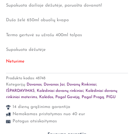
Supakuota dailioje dėžutėje, paruošta dovanoti!
Dušo želė 650ml obuolių kvapo
Termo gertuvė su užrašu 400ml talpos
Supakuota dėžutėje
Neturime
Produkto kodas:
48748
Kategorijų:
Dovanos
,
Dovanos Jai
,
Dovanų Rinkiniai
,
IŠPARDAVIMAS
,
Kalėdiniai dovanų rinkiniai
,
Kalėdiniai dovanų
rinkiniai moterims
,
Kalėdos
,
Pagal Gavėją
,
Pagal Progą
,
PIGU
14 dienų grąžinimo garantija
Nemokamas pristatymas nuo 40 eur
Patogus atsiskaitymas