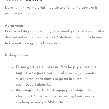
Dovanų rinkinys moteriai – bordo žvakė, termo gertuvė ir
prabangi dušo želė“
Aprašymas:
Padovanokite poilsio ir ramybės akimirką su šiuo elegantišku
dovanų rinkiniu, kuris tinka tiek Kalėdoms, tiek gimtadieniui,
tiek norint tiesiog parodyti dėmesį.
Rinkinį sudaro:
Termo gertuvė su užrašu „Yra kaip yra bet bus
taip kaip tu padarysi“
– praktiškas ir įkvepiantis
aksesuaras, padedantis nepamiršti sustoti ir
pasimėgauti akimirka.
Prabangi dušo želė stilingoje pakuotėje
– švelni
kūno priežiūra ir malonus aromatas, kuris pavers
kasdienybę mažyte SPA patirtimi.