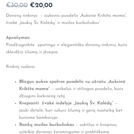
€
30,00
€
20,00
Dovanų rinkinys – auksinis puodelis „Auksinė Krikšto mama”,
žvakė „Jaukių Šv. Kalėdų“ ir muilas burbuliukas“
Aprašymas:
Pradžiuginkite ypatingu ir elegantišku dovanų rinkiniu, kuris
skleidžia šilumą ir įkvepia.
Rinkinį sudaro:
Blizgus aukso spalvos puodelis su užrašu „Auksinė
Krikšto mama“
– unikalus ir stilingas puodelis, kuris
džiugins kiekvieną rytą
Kvepianti žvakė indelyje „Jaukių Šv. Kalėdų“
–
jauki detalė, kuri sukurs šilumą ir gerą nuotaiką bet
kuriame kambaryje.
Rankų muilas burbuliukas
– subtilus ir kvapnus,
suteikia dovanai žaismingumo ir praktiškumo.