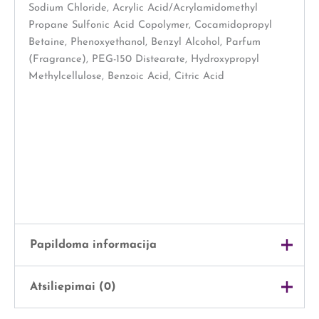
Sodium Chloride, Acrylic Acid/Acrylamidomethyl
Propane Sulfonic Acid Copolymer, Cocamidopropyl
Betaine, Phenoxyethanol, Benzyl Alcohol, Parfum
(Fragrance), PEG-150 Distearate, Hydroxypropyl
Methylcellulose, Benzoic Acid, Citric Acid
Papildoma informacija
Atsiliepimai (0)
Svoris
1 kg