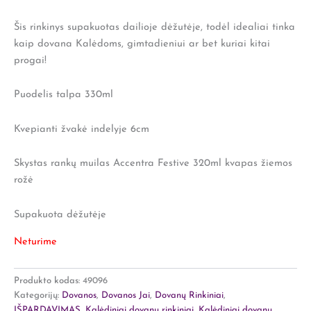
Šis rinkinys supakuotas dailioje dėžutėje, todėl idealiai tinka
kaip dovana Kalėdoms, gimtadieniui ar bet kuriai kitai
progai!
Puodelis talpa 330ml
Kvepianti žvakė indelyje 6cm
Skystas rankų muilas Accentra Festive 320ml kvapas žiemos
rožė
Supakuota dėžutėje
Neturime
Produkto kodas:
49096
Kategorijų:
Dovanos
,
Dovanos Jai
,
Dovanų Rinkiniai
,
IŠPARDAVIMAS
,
Kalėdiniai dovanų rinkiniai
,
Kalėdiniai dovanų