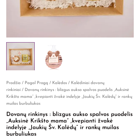
Pradžia
/
Pagal Progą
/
Kalėdos
/
Kalėdiniai dovanų
Original
Current
rinkiniai
/ Dovanų rinkinys : blizgus aukso spalvos puodelis „Auksinė
price
price
Krikšto mama” ,kvepianti žvakė indelyje „Jaukių Šv. Kalėdų” ir rankų
muilas burbuliukas
was:
is:
Dovanų rinkinys : blizgus aukso spalvos puodelis
€30,00.
€20,00.
„Auksinė Krikšto mama” ,kvepianti žvakė
indelyje „Jaukių Šv. Kalėdų” ir rankų muilas
burbuliukas