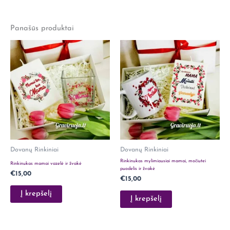
Išmatavimai
32 × 28 × 13 cm
Atsiliepimų dar nėra.
Lytis
Jai
Panašūs produktai
Rašyti atsiliepimą gali tik prisijungę pirkėjai, kurie yra
įsigiję šį produktą.
Dovanų Rinkiniai
Dovanų Rinkiniai
Rinkinukas mylimiausiai mamai, močiutei
Rinkinukas mamai vazelė ir žvakė
puodelis ir žvakė
€
15,00
€
15,00
Į krepšelį
Į krepšelį