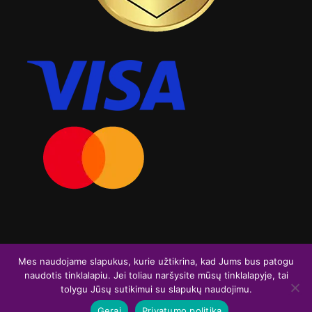
Visos teisės saugomos. Graviruoja.lt 2026
Mes naudojame slapukus, kurie užtikrina, kad Jums bus patogu
naudotis tinklalapiu. Jei toliau naršysite mūsų tinklalapyje, tai
F
I
tolygu Jūsų sutikimui su slapukų naudojimu.
a
n
Gerai
Privatumo politika