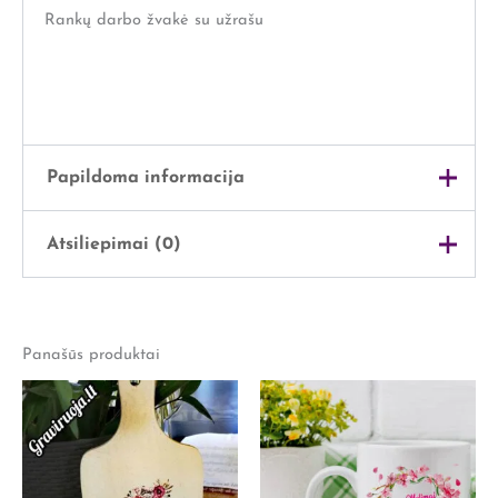
Rankų darbo žvakė su užrašu
Papildoma informacija
Atsiliepimai (0)
Svoris
1 kg
Išmatavimai
32 × 28 × 13 cm
Atsiliepimų dar nėra.
Lytis
Jai
Panašūs produktai
Rašyti atsiliepimą gali tik prisijungę pirkėjai, kurie yra
įsigiję šį produktą.