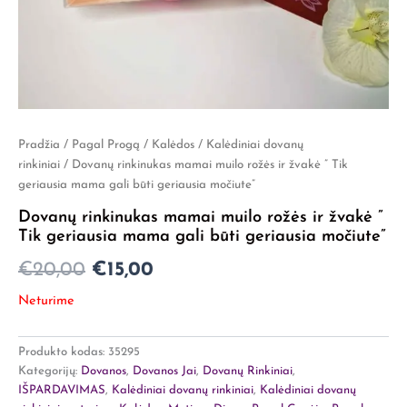
Pradžia
/
Pagal Progą
/
Kalėdos
/
Kalėdiniai dovanų
Original
Current
rinkiniai
/ Dovanų rinkinukas mamai muilo rožės ir žvakė ” Tik
price
price
geriausia mama gali būti geriausia močiute”
was:
is:
Dovanų rinkinukas mamai muilo rožės ir žvakė ”
Tik geriausia mama gali būti geriausia močiute”
€20,00.
€15,00.
€
20,00
€
15,00
Neturime
Produkto kodas:
35295
Kategorijų:
Dovanos
,
Dovanos Jai
,
Dovanų Rinkiniai
,
IŠPARDAVIMAS
,
Kalėdiniai dovanų rinkiniai
,
Kalėdiniai dovanų