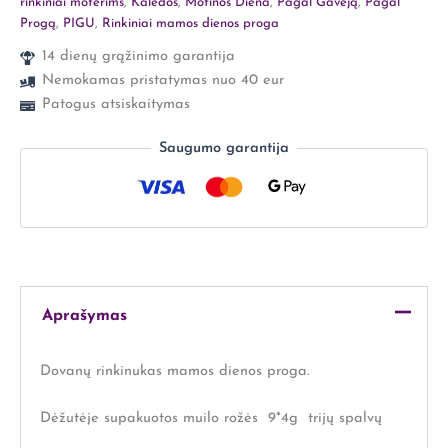
rinkiniai moterims
,
Kalėdos
,
Motinos Diena
,
Pagal Gavėją
,
Pagal
Progą
,
PIGU
,
Rinkiniai mamos dienos proga
14 dienų grąžinimo garantija
Nemokamas pristatymas nuo 40 eur
Patogus atsiskaitymas
Saugumo garantija
Aprašymas
Dovanų rinkinukas mamos dienos proga.
Dėžutėje supakuotos muilo rožės 9*4g trijų spalvų