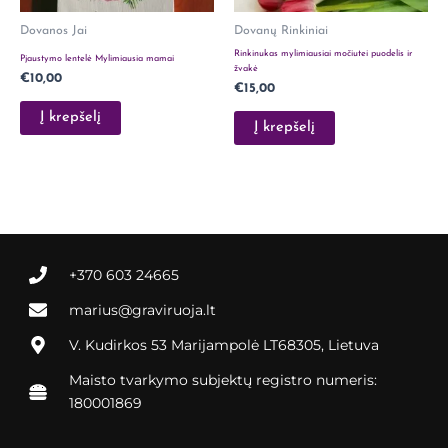
Dovanos Jai
Dovanų Rinkiniai
Rinkinukas mylimiausiai močiutei puodelis ir
Pjaustymo lentelė Mylimiausia mamai
žvakė
€
10,00
€
15,00
Į krepšelį
Į krepšelį
+370 603 24665
marius@graviruoja.lt
V. Kudirkos 53 Marijampolė LT68305, Lietuva
Maisto tvarkymo subjektų registro numeris:
180001869