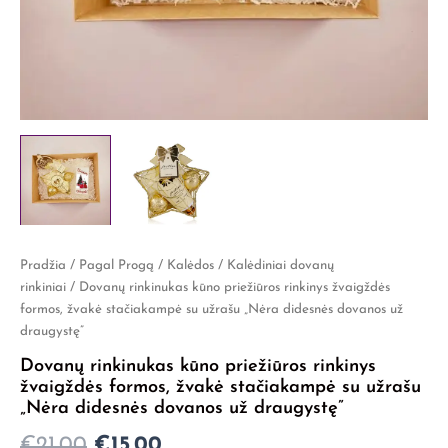
produkto
Pradžia
/
Pagal Progą
/
Kalėdos
/
Kalėdiniai dovanų
Original
Current
kiekis:
rinkiniai
/ Dovanų rinkinukas kūno priežiūros rinkinys žvaigždės
Dovanų
price
price
formos, žvakė stačiakampė su užrašu „Nėra didesnės dovanos už
rinkinukas
draugystę”
was:
is:
kūno
priežiūros
Dovanų rinkinukas kūno priežiūros rinkinys
€21,00.
€15,00.
rinkinys
žvaigždės formos, žvakė stačiakampė su užrašu
žvaigždės
„Nėra didesnės dovanos už draugystę”
formos,
€
21,00
€
15,00
žvakė