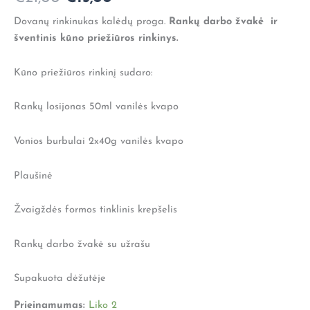
stačiakampė
Dovanų rinkinukas kalėdų proga.
Rankų darbo žvakė ir
su
užrašu
šventinis kūno priežiūros rinkinys.
"Nėra
didesnės
Kūno priežiūros rinkinį sudaro:
dovanos
už
Rankų losijonas 50ml vanilės kvapo
draugystę"
Vonios burbulai 2x40g vanilės kvapo
Plaušinė
Žvaigždės formos tinklinis krepšelis
Rankų darbo žvakė su užrašu
Supakuota dėžutėje
Prieinamumas:
Liko 2