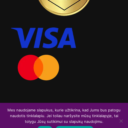
Visos teisės saugomos. Graviruoja.lt 2026
Mes naudojame slapukus, kurie užtikrina, kad Jums bus patogu
naudotis tinklalapiu. Jei toliau naršysite mūsų tinklalapyje, tai
F
I
tolygu Jūsų sutikimui su slapukų naudojimu.
a
n