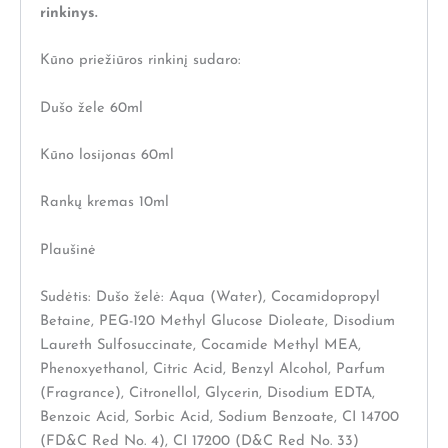
rinkinys.
Kūno priežiūros rinkinį sudaro:
Dušo žele 60ml
Kūno losijonas 60ml
Rankų kremas 10ml
Plaušinė
Sudėtis: Dušo želė: Aqua (Water), Cocamidopropyl
Betaine, PEG-120 Methyl Glucose Dioleate, Disodium
Laureth Sulfosuccinate, Cocamide Methyl MEA,
Phenoxyethanol, Citric Acid, Benzyl Alcohol, Parfum
(Fragrance), Citronellol, Glycerin, Disodium EDTA,
Benzoic Acid, Sorbic Acid, Sodium Benzoate, CI 14700
(FD&C Red No. 4), CI 17200 (D&C Red No. 33)