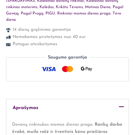
IŠPARDAVIMAS
,
Kalėdiniai dovanų rinkiniai
,
Kalėdiniai dovanų
rinkiniai moterims
,
Kalėdos
,
Krikšto Tėvams
,
Motinos Diena
,
Pagal
Gavėją
,
Pagal Progą
,
PIGU
,
Rinkiniai mamos dienos proga
,
Tėvo
diena
14 dienų grąžinimo garantija
Nemokamas pristatymas nuo 40 eur
Patogus atsiskaitymas
Saugumo garantija
Aprašymas
Dovanų rinkinukas mamos dienos proga.
Rankų darbo
žvakė, muilo rožė ir šventinis kūno priežiūros