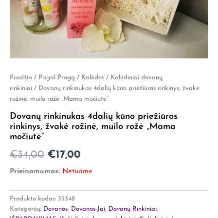
Pradžia
/
Pagal Progą
/
Kalėdos
/
Kalėdiniai dovanų
Original
Current
rinkiniai
/ Dovanų rinkinukas 4dalių kūno priežiūros rinkinys, žvakė
price
price
rožinė, muilo rožė „Mama močiutė”
was:
is:
Dovanų rinkinukas 4dalių kūno priežiūros
rinkinys, žvakė rožinė, muilo rožė „Mama
€34,00.
€17,00.
močiutė”
€
34,00
€
17,00
Prieinamumas:
Neturime
Produkto kodas:
35348
Kategorijų:
Dovanos
,
Dovanos Jai
,
Dovanų Rinkiniai
,