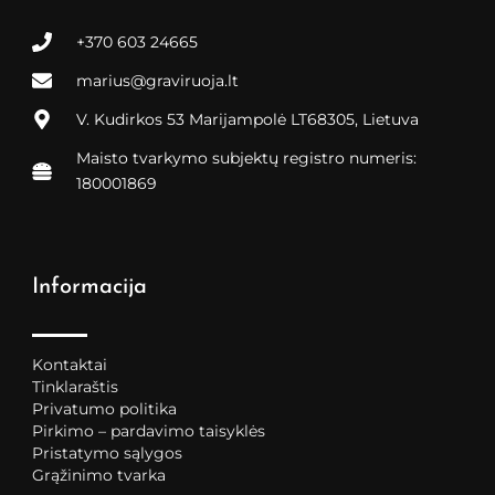
+370 603 24665
marius@graviruoja.lt
V. Kudirkos 53 Marijampolė LT68305, Lietuva
Maisto tvarkymo subjektų registro numeris:
180001869
Informacija
Kontaktai
Tinklaraštis
Privatumo politika
Pirkimo – pardavimo taisyklės
Pristatymo sąlygos
Grąžinimo tvarka