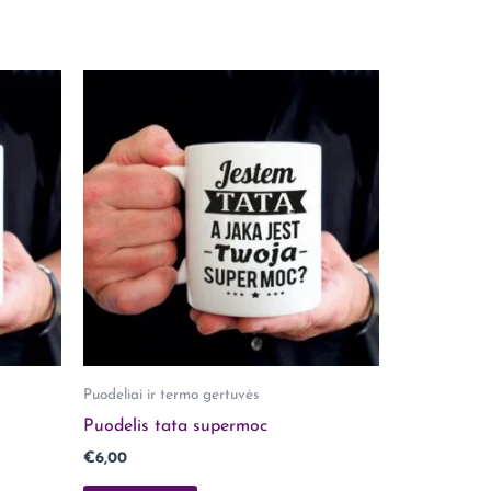
Puodeliai ir termo gertuvės
Puodelis tata supermoc
€
6,00