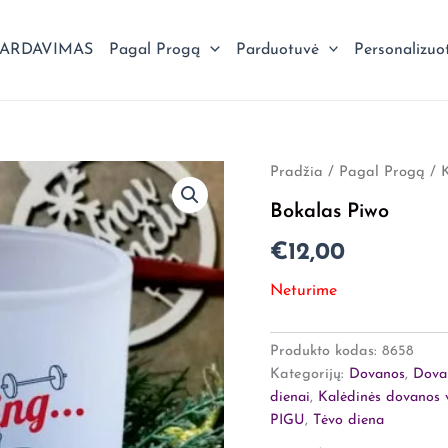
PARDAVIMAS
Pagal Progą
Parduotuvė
Personalizuo
Pradžia
/
Pagal Progą
/
Bokalas Piwo
€
12,00
Neturime
Produkto kodas:
8658
Kategorijų:
Dovanos
,
Dova
dienai
,
Kalėdinės dovanos 
PIGU
,
Tėvo diena