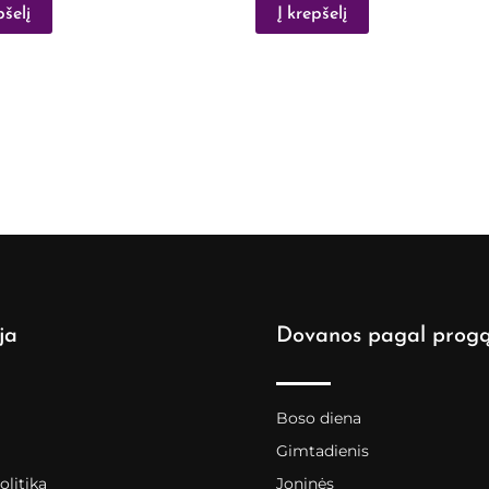
pšelį
Į krepšelį
ja
Dovanos pagal prog
Boso diena
Gimtadienis
litika
Joninės