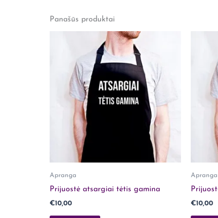
Lytis
Jam
Panašūs produktai
Rašyti atsiliepimą gali tik prisijungę pirkėjai, 
Apranga
Apranga 
Prijuostė atsargiai tėtis gamina
Prijuost
€
10,00
€
10,00