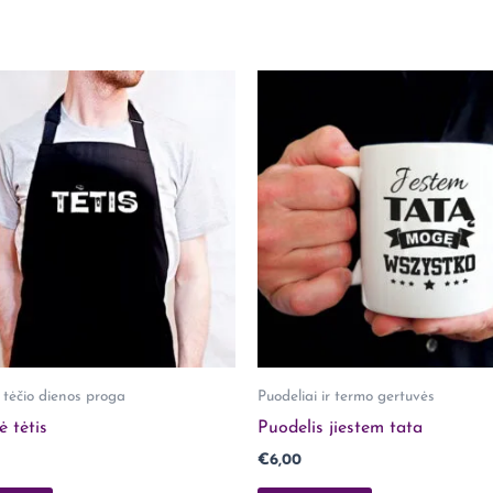
kurie yra įsigiję šį produktą.
tėčio dienos proga
Puodeliai ir termo gertuvės
ė tėtis
Puodelis jiestem tata
€
6,00