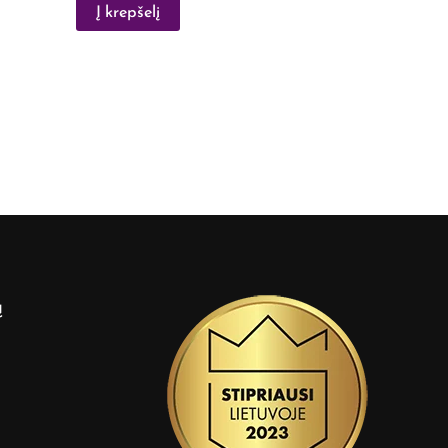
Į krepšelį
ą