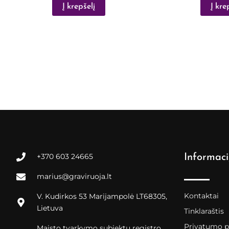
Į krepšelį
Į kre
+370 603 24665
Informaci
marius@graviruoja.lt
Kontaktai
V. Kudirkos 53 Marijampolė LT68305,
Lietuva
Tinklaraštis
Privatumo po
Maisto tvarkymo subjektų registro