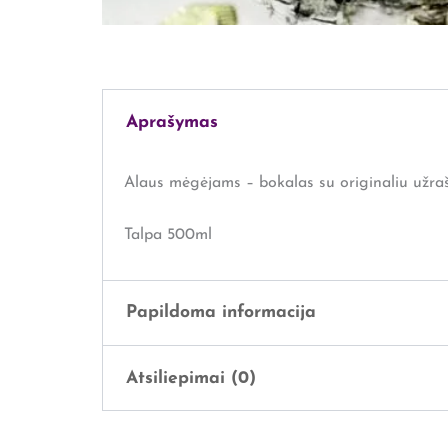
Aprašymas
Alaus mėgėjams – bokalas su originaliu užra
Talpa 500ml
Papildoma informacija
Atsiliepimai (0)
Svoris
1 kg
Išmatavimai
36 × 29 × 16 cm
Atsiliepimų dar nėra.