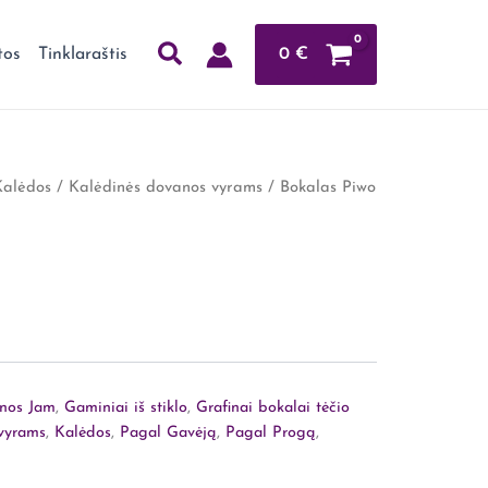
0
€
tos
Tinklaraštis
Kalėdos
/
Kalėdinės dovanos vyrams
/ Bokalas Piwo
nos Jam
,
Gaminiai iš stiklo
,
Grafinai bokalai tėčio
vyrams
,
Kalėdos
,
Pagal Gavėją
,
Pagal Progą
,