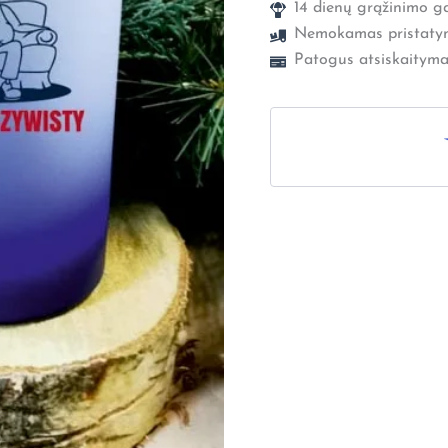
14 dienų grąžinimo ga
Nemokamas pristaty
Patogus atsiskaityma