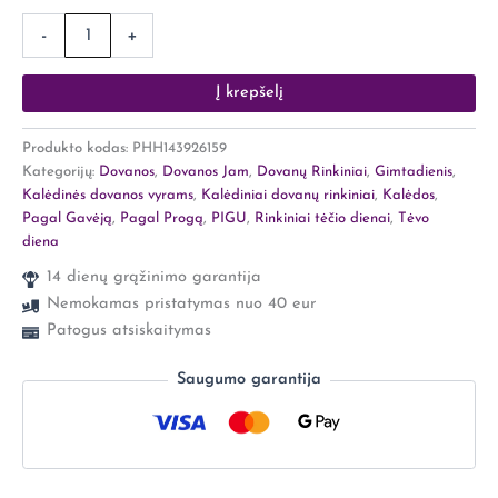
-
+
Į krepšelį
Produkto kodas:
PHH143926159
Kategorijų:
Dovanos
,
Dovanos Jam
,
Dovanų Rinkiniai
,
Gimtadienis
,
Kalėdinės dovanos vyrams
,
Kalėdiniai dovanų rinkiniai
,
Kalėdos
,
Pagal Gavėją
,
Pagal Progą
,
PIGU
,
Rinkiniai tėčio dienai
,
Tėvo
diena
14 dienų grąžinimo garantija
Nemokamas pristatymas nuo 40 eur
Patogus atsiskaitymas
Saugumo garantija