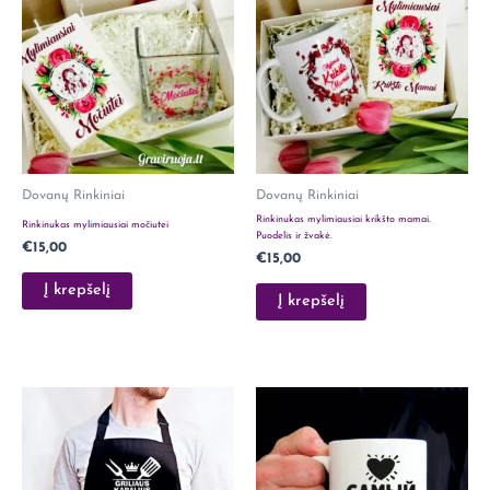
Dovanų Rinkiniai
Dovanų Rinkiniai
Rinkinukas mylimiausiai krikšto mamai.
Rinkinukas mylimiausiai močiutei
Puodelis ir žvakė.
€
15,00
€
15,00
Į krepšelį
Į krepšelį