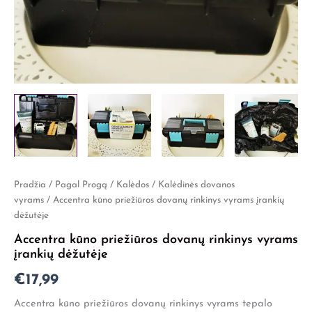
produkto
Pradžia
/
Pagal Progą
/
Kalėdos
/
Kalėdinės dovanos
kiekis:
vyrams
/ Accentra kūno priežiūros dovanų rinkinys vyrams įrankių
Accentra
dėžutėje
kūno
Accentra kūno priežiūros dovanų rinkinys vyrams
priežiūros
dovanų
įrankių dėžutėje
rinkinys
€
17,99
vyrams
įrankių
Accentra kūno priežiūros dovanų rinkinys vyrams tepalo
dėžutėje