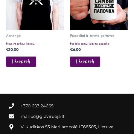
Apranga
Puodeliai ir termo gertuvės
Prijuostė griliaus karalius
Puodelis samyj liubymij papocka
€
10,00
€
6,00
Į krepšelį
Į krepšelį
+370 603 24665
marius@graviruoja.lt
V. Kudirkos 53 Marijampolė LT68305, Lietuva