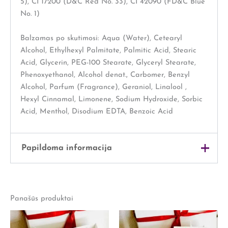
5), CI 17200 (D&C Red No. 33), CI 42090 (FD&C Blue
No. 1)
Balzamas po skutimosi: Aqua (Water), Cetearyl
Alcohol, Ethylhexyl Palmitate, Palmitic Acid, Stearic
Acid, Glycerin, PEG-100 Stearate, Glyceryl Stearate,
Phenoxyethanol, Alcohol denat., Carbomer, Benzyl
Alcohol, Parfum (Fragrance), Geraniol, Linalool ,
Hexyl Cinnamal, Limonene, Sodium Hydroxide, Sorbic
Acid, Menthol, Disodium EDTA, Benzoic Acid
Papildoma informacija
Svoris
1 kg
Panašūs produktai
Išmatavimai
32 × 28 × 13 cm
Lytis
Jam