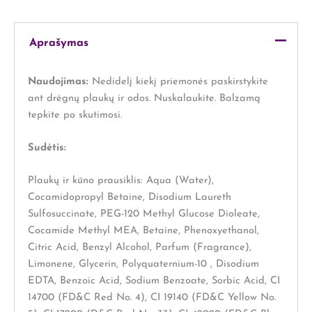
Aprašymas
Naudojimas:
Nedidelį kiekį priemonės paskirstykite
ant drėgnų plaukų ir odos. Nuskalaukite. Balzamą
tepkite po skutimosi.
Sudėtis:
Plaukų ir kūno prausiklis: Aqua (Water),
Cocamidopropyl Betaine, Disodium Laureth
Sulfosuccinate, PEG-120 Methyl Glucose Dioleate,
Cocamide Methyl MEA, Betaine, Phenoxyethanol,
Citric Acid, Benzyl Alcohol, Parfum (Fragrance),
Limonene, Glycerin, Polyquaternium-10 , Disodium
EDTA, Benzoic Acid, Sodium Benzoate, Sorbic Acid, CI
14700 (FD&C Red No. 4), CI 19140 (FD&C Yellow No.