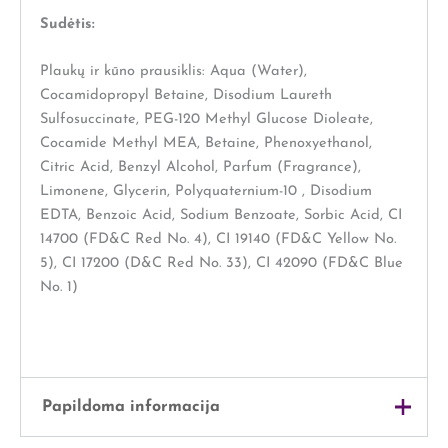
Sudėtis:
Plaukų ir kūno prausiklis: Aqua (Water),
Cocamidopropyl Betaine, Disodium Laureth
Sulfosuccinate, PEG-120 Methyl Glucose Dioleate,
Cocamide Methyl MEA, Betaine, Phenoxyethanol,
Citric Acid, Benzyl Alcohol, Parfum (Fragrance),
Limonene, Glycerin, Polyquaternium-10 , Disodium
EDTA, Benzoic Acid, Sodium Benzoate, Sorbic Acid, CI
14700 (FD&C Red No. 4), CI 19140 (FD&C Yellow No.
5), CI 17200 (D&C Red No. 33), CI 42090 (FD&C Blue
No. 1)
Papildoma informacija