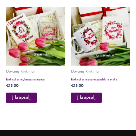
Dovanų Rinkiniai
Dovanų Rinkiniai
Rinkinukas mylimiausiai mamai
Rinkinukas močiutei puodelis ir žvakė
€
15,00
€
15,00
Į krepšelį
Į krepšelį