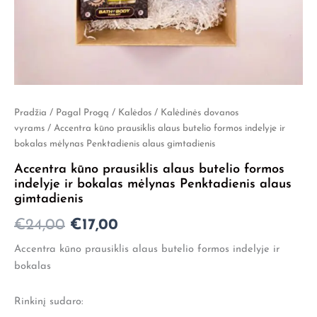
Pradžia
/
Pagal Progą
/
Kalėdos
/
Kalėdinės dovanos
Original
Current
vyrams
/ Accentra kūno prausiklis alaus butelio formos indelyje ir
price
price
bokalas mėlynas Penktadienis alaus gimtadienis
was:
is:
Accentra kūno prausiklis alaus butelio formos
indelyje ir bokalas mėlynas Penktadienis alaus
€24,00.
€17,00.
gimtadienis
€
24,00
€
17,00
Accentra kūno prausiklis alaus butelio formos indelyje ir
bokalas
Rinkinį sudaro: