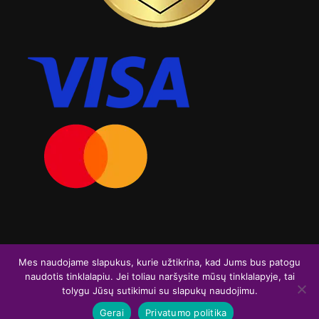
Visos teisės saugomos. Graviruoja.lt 2026
Mes naudojame slapukus, kurie užtikrina, kad Jums bus patogu
naudotis tinklalapiu. Jei toliau naršysite mūsų tinklalapyje, tai
F
I
tolygu Jūsų sutikimui su slapukų naudojimu.
a
n
Gerai
Privatumo politika