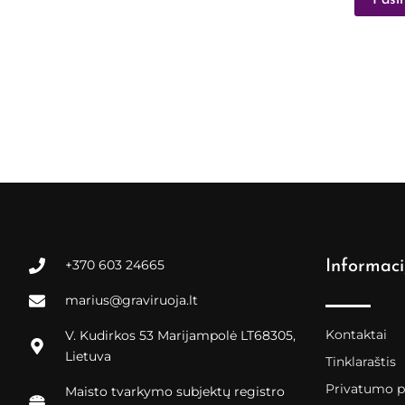
Pasir
+370 603 24665
Informaci
marius@graviruoja.lt
Kontaktai
V. Kudirkos 53 Marijampolė LT68305,
Lietuva
Tinklaraštis
Privatumo po
Maisto tvarkymo subjektų registro