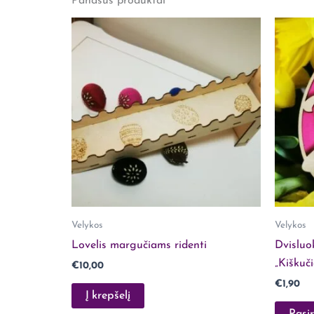
Panašūs produktai
Rašyti atsiliepimą gali tik prisijungę pirkėjai, 
Velykos
Velykos
Lovelis margučiams ridenti
Dvisluo
„Kiškuč
€
10,00
€
1,90
Į krepšelį