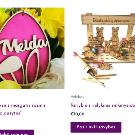
kurie yra įsigiję šį produktą.
Velykos
ksnis margutis rožinis
Kūrybinis velykinis rinkinys-dė
io ausytės”
€
10,00
Pasirinkti savybes