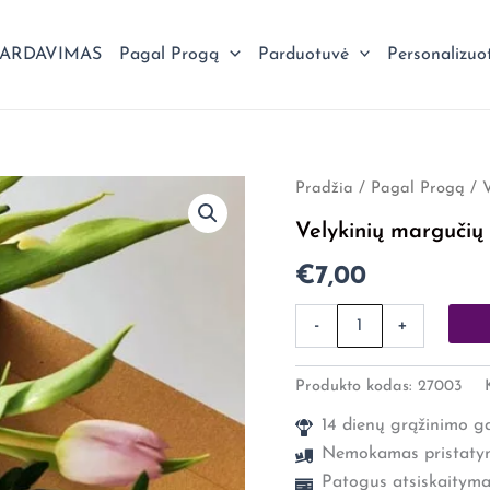
PARDAVIMAS
Pagal Progą
Parduotuvė
Personalizuo
produkto
Pradžia
/
Pagal Progą
/
V
kiekis:
Velykinių margučių 
Velykinių
margučių
€
7,00
rinkinys
su
pieštukais
-
+
Produkto kodas:
27003
14 dienų grąžinimo ga
Nemokamas pristaty
Patogus atsiskaityma