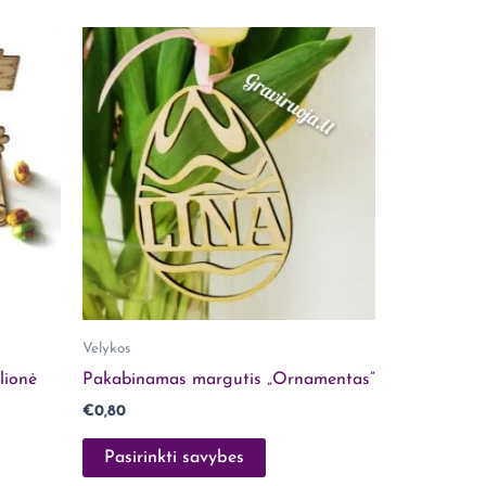
Velykos
lionė
Pakabinamas margutis „Ornamentas”
€
0,80
Pasirinkti savybes