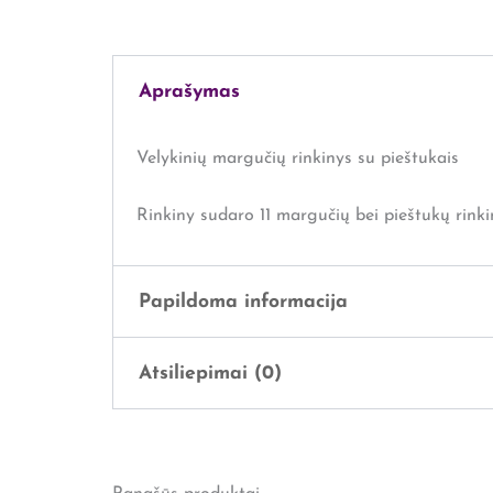
Aprašymas
Velykinių margučių rinkinys su pieštukais
Rinkiny sudaro 11 margučių bei pieštukų rinki
Papildoma informacija
Atsiliepimai (0)
Svoris
0,2 kg
Išmatavimai
25 × 15 × 5 cm
Atsiliepimų dar nėra.