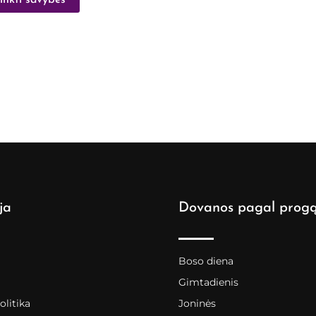
inkti savybes
ja
Dovanos pagal prog
Boso diena
Gimtadienis
litika
Joninės