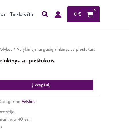
0
€
tos
Tinklaraštis
elykos
/ Velykinių margučių rinkinys su pieštukais
rinkinys su pieštukais
Į krepšelį
Kategorija:
Velykos
rantija
mas nuo 40 eur
s