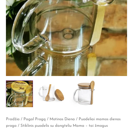
produkto
Pradžia
/
Pagal Progą
/
Motinos Diena
/
Puodeliai mamos dienos
kiekis:
proga
/ Stiklinis puodelis su dangteliu Mama – tai žmogus
Stiklinis