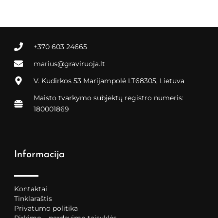
+370 603 24665
marius@graviruoja.lt
V. Kudirkos 53 Marijampolė LT68305, Lietuva
Maisto tvarkymo subjektų registro numeris:
180001869
Informacija
Kontaktai
Tinklaraštis
Privatumo politika
Pirkimo – pardavimo taisyklės