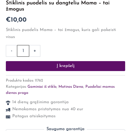
Stiklinis puodelis su dangteliu Mama – tai
puodelis
žmogus
su
dangteliu
€
10,00
Mama
-
Stiklinis puodelis Mama – tai žmogus, kuris gali pakeisti
tai
visus
žmogus
-
+
Į krepšelį
Produkto kodas:
11762
Kategorijos:
Gaminiai iš stiklo
,
Motinos Diena
,
Puodeliai mamos
dienos proga
14 dienų grąžinimo garantija
Nemokamas pristatymas nuo 40 eur
Patogus atsiskaitymas
Saugumo garantija