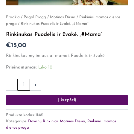
produkto
Pradžia
/
Pagal Progą
/
Motinos Diena
/
Rinkiniai mamos dienos
kiekis:
proga
/ Rinkinukas Puodelis ir žvakė. „#Mama”
Rinkinukas
Rinkinukas Puodelis ir žvakė. „#Mama”
Puodelis
ir
€
15,00
žvakė.
"#Mama"
Rinkinukas mylimiausiai mamai. Puodelis ir žvakė.
Prieinamumas:
Liko 10
-
+
Į krepšelį
Produkto kodas:
11481
Kategorijos:
Dovanų Rinkiniai
,
Motinos Diena
,
Rinkiniai mamos
dienos proga