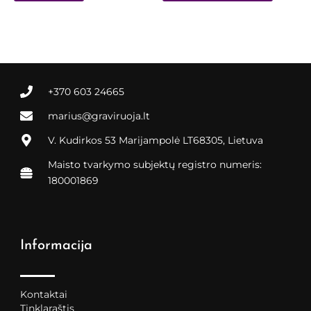
page
+370 603 24665
marius@graviruoja.lt
V. Kudirkos 53 Marijampolė LT68305, Lietuva
Maisto tvarkymo subjektų registro numeris:
180001869
Informacija
Kontaktai
Tinklaraštis