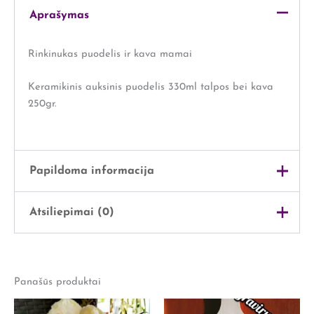
Aprašymas
Rinkinukas puodelis ir kava mamai
Keramikinis auksinis puodelis 330ml talpos bei kava
250gr.
Papildoma informacija
Atsiliepimai (0)
Svoris
1 kg
Išmatavimai
32 × 28 × 13 cm
Atsiliepimų dar nėra.
Lytis
Jai
Panašūs produktai
Rašyti atsiliepimą gali tik prisijungę pirkėjai, kurie yra
įsigiję šį produktą.