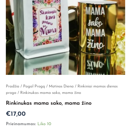
produkto
Pradžia
/
Pagal Progą
/
Motinos Diena
/
Rinkiniai mamos dienos
kiekis:
proga
/ Rinkinukas mama sako, mama žino
Rinkinukas
Rinkinukas mama sako, mama žino
mama
sako,
€
17,00
mama
žino
Prieinamumas:
Liko 10