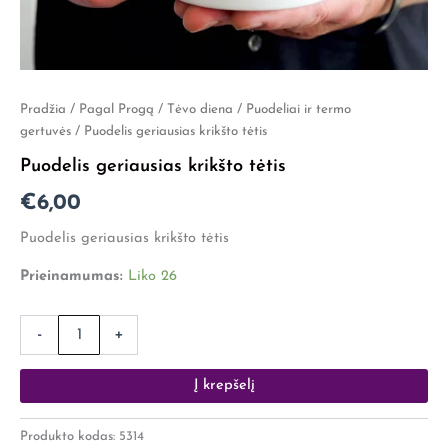
produkto
Pradžia
/
Pagal Progą
/
Tėvo diena
/
Puodeliai ir termo
kiekis:
gertuvės
/ Puodelis geriausias krikšto tėtis
Puodelis
Puodelis geriausias krikšto tėtis
geriausias
krikšto
€
6,00
tėtis
Puodelis geriausias krikšto tėtis
Prieinamumas:
Liko 26
-
+
Į krepšelį
Produkto kodas:
5314