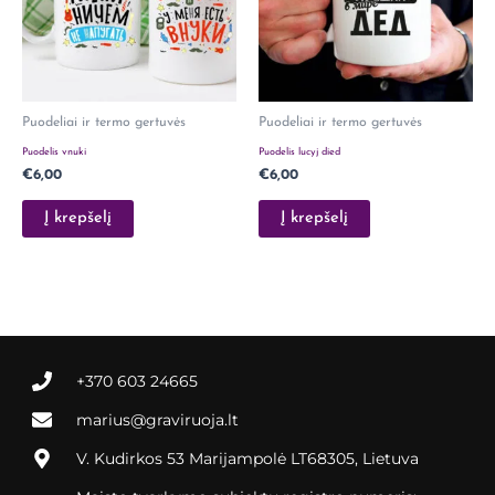
Puodeliai ir termo gertuvės
Puodeliai ir termo gertuvės
Puodelis vnuki
Puodelis lucyj died
€
6,00
€
6,00
Į krepšelį
Į krepšelį
+370 603 24665
marius@graviruoja.lt
V. Kudirkos 53 Marijampolė LT68305, Lietuva