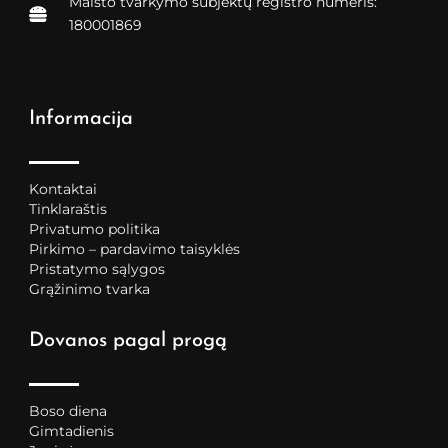
Maisto tvarkymo subjektų registro numeris:
180001869
Informacija
Kontaktai
Tinklaraštis
Privatumo politika
Pirkimo – pardavimo taisyklės
Pristatymo sąlygos
Grąžinimo tvarka
Dovanos pagal progą
Boso diena
Gimtadienis