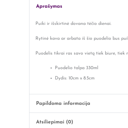
Aprašymas
Puiki ir išskirtinė dovana tėčio dienai.
Rytinė kava ar arbata iš šio puodelio bus pui
Puodelis tikrai ras savo vietą tiek biure, tiek
Puodelio talpa 330ml
Dydis: 10cm x 8.5cm
Papildoma informacija
Atsiliepimai (0)
Svoris
0,5 kg