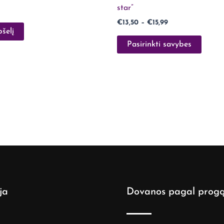
page
star”
€
13,50
–
€
15,99
pšelį
Pasirinkti savybes
ja
Dovanos pagal prog