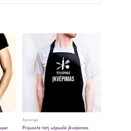
ct
le
ts.
s
n
Apranga
ct
uper
Prijuostė tėtį užpuolė įkvėpimas