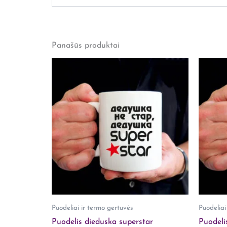
Išmatavimai
36 × 29 × 16 cm
Atsiliepimų dar nėra.
Lytis
Jam
Panašūs produktai
Rašyti atsiliepimą gali tik prisijungę pirkėjai, 
Puodeliai ir termo gertuvės
Puodeliai
Puodelis dieduska superstar
Puodelis