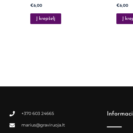
€
6,00
€
6,00
Į krepšelį
Į kre
+370 603 24665
Informaci
marius@graviruoja.lt