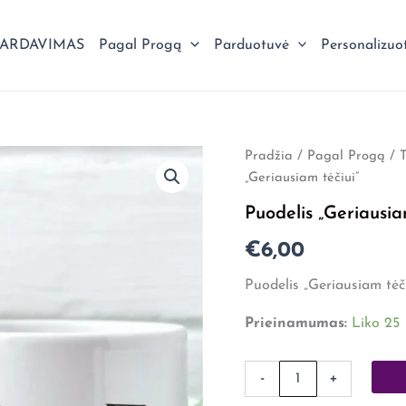
PARDAVIMAS
Pagal Progą
Parduotuvė
Personalizuo
produkto
Pradžia
/
Pagal Progą
/
kiekis:
„Geriausiam tėčiui”
Puodelis
"Geriausiam
Puodelis „Geriausia
tėčiui"
€
6,00
Puodelis „Geriausiam tėči
Prieinamumas:
Liko 25
-
+