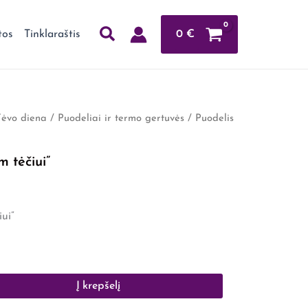
0
€
tos
Tinklaraštis
Tėvo diena
/
Puodeliai ir termo gertuvės
/ Puodelis
m tėčiui”
ui”
Į krepšelį