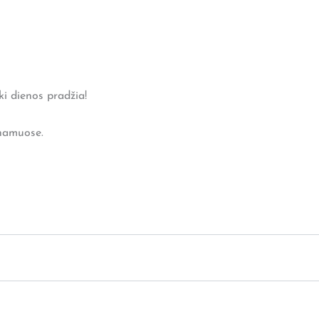
ki dienos pradžia!
 namuose.