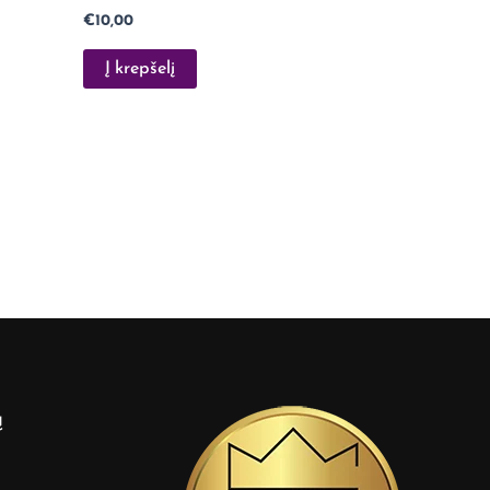
€
10,00
Į krepšelį
ą