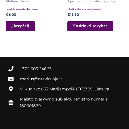
Motinos Diena
Apranga mamos dienos proga
chosen
Puodelis pasauliui tik mama
Marškinėliai mama karalienė
on
€
6,00
€
13,50
the
product
Į krepšelį
Pasirinkti savybes
page
+370 603 24665
marius@graviruoja.lt
V. Kudirkos 53 Marijampolė LT68305, Lietuva
Maisto tvarkymo subjektų registro numeris:
180001869