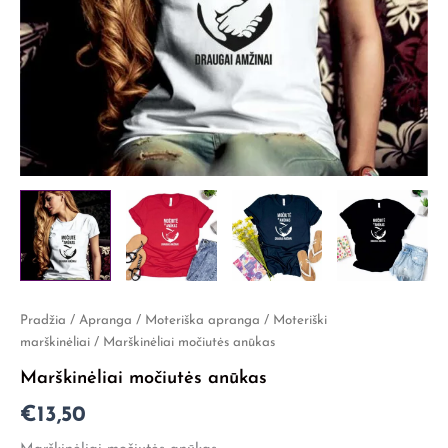
produkto
Pradžia
/
Apranga
/
Moteriška apranga
/
Moteriški
kiekis:
marškinėliai
/ Marškinėliai močiutės anūkas
Marškinėliai
Marškinėliai močiutės anūkas
močiutės
anūkas
€
13,50