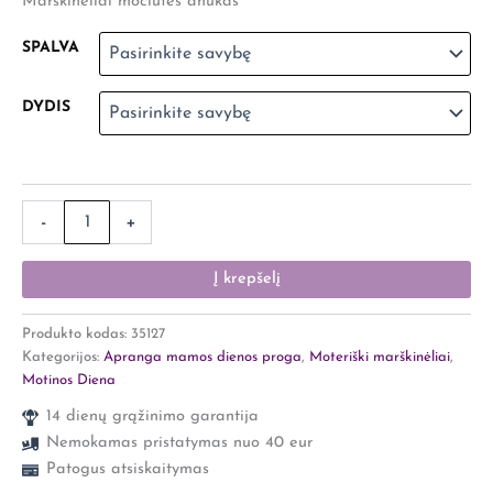
Marškinėliai močiutės anūkas
SPALVA
DYDIS
-
+
Į krepšelį
Produkto kodas:
35127
Kategorijos:
Apranga mamos dienos proga
,
Moteriški marškinėliai
,
Motinos Diena
14 dienų grąžinimo garantija
Nemokamas pristatymas nuo 40 eur
Patogus atsiskaitymas