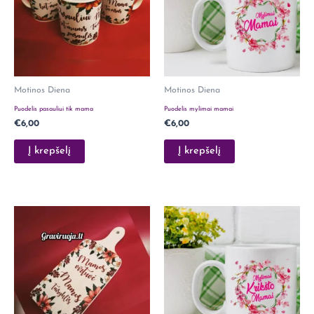
Motinos Diena
Motinos Diena
Puodelis pasauliui tik mama
Puodelis mylimai mamai
€
6,00
€
6,00
Į krepšelį
Į krepšelį