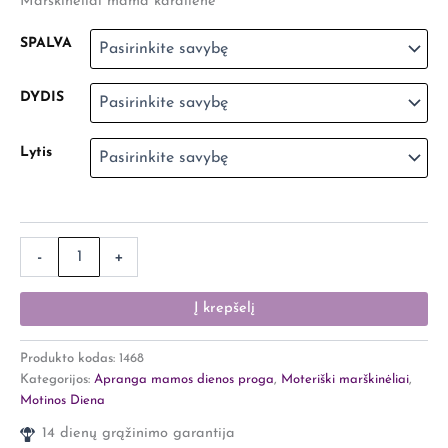
Marškinėliai mama karalienė
SPALVA
DYDIS
Lytis
-
+
Į krepšelį
Produkto kodas:
1468
Kategorijos:
Apranga mamos dienos proga
,
Moteriški marškinėliai
,
Motinos Diena
14 dienų grąžinimo garantija