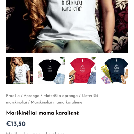
produkto
Pradžia
/
Apranga
/
Moteriška apranga
/
Moteriški
kiekis:
marškinėliai
/ Marškinėliai mama karalienė
Marškinėliai
Marškinėliai mama karalienė
mama
karalienė
€
13,50