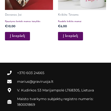
Dovanos Jai
Krikšto Tėvams
Pjaustymo lentelė mamos taisyklės
Puodelis krikšto mamai
€
10,00
€
6,00
Į krepšelį
Į krepšelį
+370 603 24665
marius@graviruoja.lt
V. Kudirkos 53 Marijampolė LT68305, Lietuva
Maisto tvarkymo subjektų registro numeris:
180001869