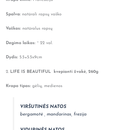
Spalva:
natūrali rapsų vaško
Vaškas:
natūralus rapsų
Degimo laikas:
~ 22 val.
Dydis:
5.5×5.5x9cm
2.
LIFE IS BEAUTIFUL kvepianti žvakė, 260g
Kvapo tipas:
gėlių, medienos
VIRŠUTINĖS NATOS
bergamotė , mandarinas, frezija