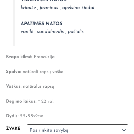
VIDURINĖS NATOS
kriaušė , jazminas , apelsino žiedai
APATINĖS NATOS
vanilė , sandalmedis , pačiulis
Kvapo kilmė:
Prancūzija
Spalva:
natūrali rapsų vaško
Vaškas:
natūralus rapsų
Degimo laikas:
~ 22 val.
Dydis:
5.5×5.5x9cm
ŽVAKĖ