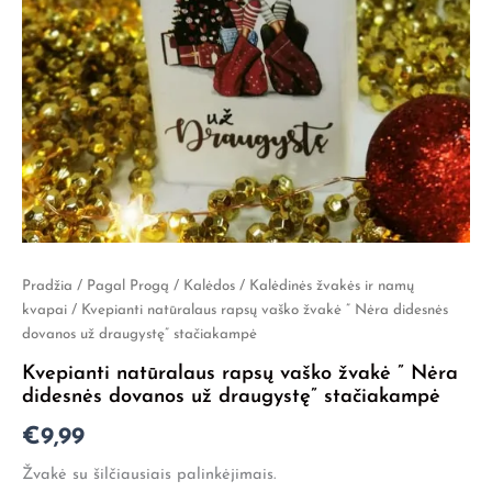
produkto
Pradžia
/
Pagal Progą
/
Kalėdos
/
Kalėdinės žvakės ir namų
kiekis:
kvapai
/ Kvepianti natūralaus rapsų vaško žvakė ” Nėra didesnės
Kvepianti
dovanos už draugystę” stačiakampė
natūralaus
Kvepianti natūralaus rapsų vaško žvakė ” Nėra
rapsų
vaško
didesnės dovanos už draugystę” stačiakampė
žvakė
€
9,99
"
Nėra
Žvakė su šilčiausiais palinkėjimais.
didesnės