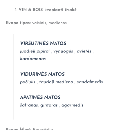
dovanos
už
VIN & BOIS kvepianti žvakė
draugystę"
stačiakampė
Kvapo tipas:
vaisinis, medienos
VIRŠUTINĖS NATOS
juodieji pipirai , vynuogės , avietės ,
kardamonas
VIDURINĖS NATOS
pačiulis , taurioji mediena , sandalmedis
APATINĖS NATOS
šafranas, gintaras , agarmedis
Kvapo kilmė:
Prancūzija