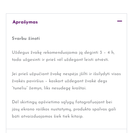
Aprašymas
Svarbu žinoti
Uždegus žvakę rekomenduojama ją deginti 3 – 4 h,
tada užgesinti ir prieš vėl uždegant leisti atvėsti.
Jei prieš užpučiant žvakę nespėjo įšilti ir išsilydyti visas
žvakės paviršius – kaskart uždegant žvakė degs
“tuneliu” žemyn, liks nesudegę kraštai.
Dėl skirtingų apšvietimo sąlygų fotografuojant bei
jūsų ekrano raiškos nustatymų, produkto spalvos gali
būti atvaizduojamos šiek tiek kitaip.