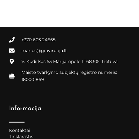
+370 603 24665
marius@graviruoja.lt
V. Kudirkos 53 Marijampolė LT68305, Lietuva
Maisto tvarkymo subjektų registro numeris:
180001869
Informacija
Kontaktai
Tinklaraštis