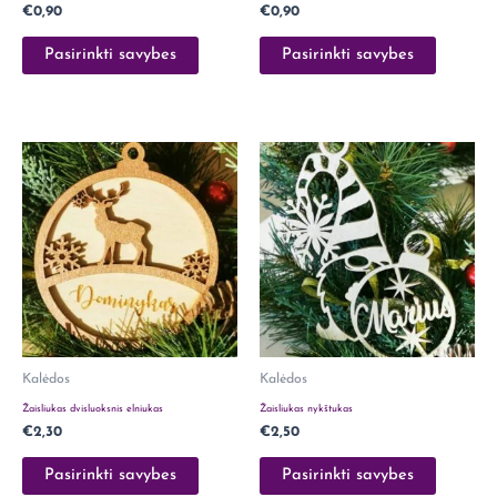
€
0,90
€
0,90
Pasirinkti savybes
Pasirinkti savybes
Kalėdos
Kalėdos
Žaisliukas dvisluoksnis elniukas
Žaisliukas nykštukas
€
2,30
€
2,50
Pasirinkti savybes
Pasirinkti savybes