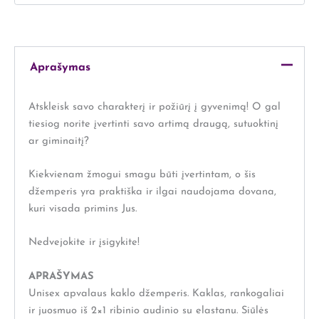
Aprašymas
Atskleisk savo charakterį ir požiūrį į gyvenimą! O gal
tiesiog norite įvertinti savo artimą draugą, sutuoktinį
ar giminaitį?
Kiekvienam žmogui smagu būti įvertintam, o šis
džemperis yra praktiška ir ilgai naudojama dovana,
kuri visada primins Jus.
Nedvejokite ir įsigykite!
APRAŠYMAS
Unisex apvalaus kaklo džemperis. Kaklas, rankogaliai
ir juosmuo iš 2×1 ribinio audinio su elastanu. Siūlės