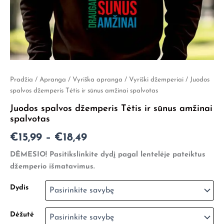
produkto
Pradžia
/
Apranga
/
Vyriška apranga
/
Vyriški džemperiai
/ Juodos
Price
kiekis:
spalvos džemperis Tėtis ir sūnus amžinai spalvotas
Juodos
range:
Juodos spalvos džemperis Tėtis ir sūnus amžinai
spalvos
€15,99
spalvotas
džemperis
Tėtis
through
€
15,99
–
€
18,49
ir
sūnus
€18,49
DĖMESIO! Pasitikslinkite dydį pagal lentelėje pateiktus
amžinai
džemperio išmatavimus.
spalvotas
Dydis
Dėžutė