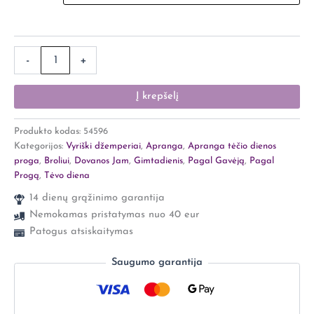
-
+
Į krepšelį
Produkto kodas:
54596
Kategorijos:
Vyriški džemperiai
,
Apranga
,
Apranga tėčio dienos
proga
,
Broliui
,
Dovanos Jam
,
Gimtadienis
,
Pagal Gavėją
,
Pagal
Progą
,
Tėvo diena
14 dienų grąžinimo garantija
Nemokamas pristatymas nuo 40 eur
Patogus atsiskaitymas
Saugumo garantija