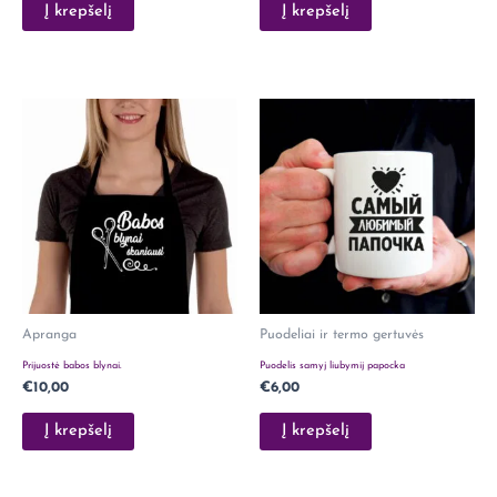
Į krepšelį
Į krepšelį
Apranga
Puodeliai ir termo gertuvės
Prijuostė babos blynai.
Puodelis samyj liubymij papocka
€
10,00
€
6,00
Į krepšelį
Į krepšelį