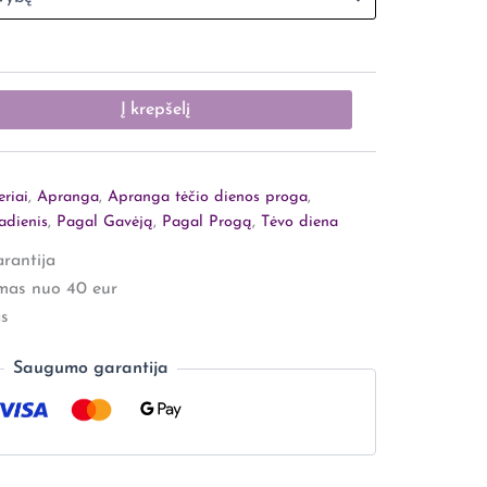
Į krepšelį
riai
,
Apranga
,
Apranga tėčio dienos proga
,
adienis
,
Pagal Gavėją
,
Pagal Progą
,
Tėvo diena
rantija
mas nuo 40 eur
s
Saugumo garantija