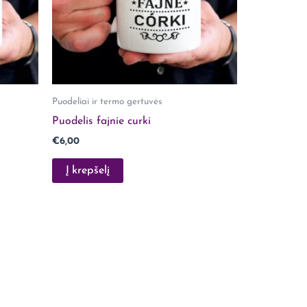
Puodeliai ir termo gertuvės
Puodelis fajnie curki
€
6,00
Į krepšelį