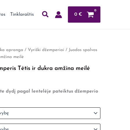
0
€
tos
Tinklaraštis
ška apranga
/
Vyriški džemperiai
/ Juodos spalvos
rice
amžina meilė
ange:
peris Tėtis ir dukra amžina meilė
15,99
through
te dydį pagal lentelėje pateiktus džemperio
18,49