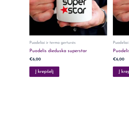
Puodeliai ir termo gertuvės
Puodeliai
Puodelis dieduska superstar
Puodeli
€
6,00
€
6,00
Į krepšelį
Į kre