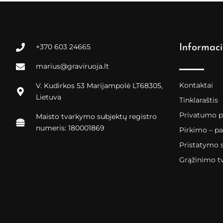
+370 603 24665
Informaci
marius@graviruoja.lt
Kontaktai
V. Kudirkos 53 Marijampolė LT68305,
Lietuva
Tinklaraštis
Privatumo po
Maisto tvarkymo subjektų registro
numeris: 180001869
Pirkimo – pa
Pristatymo 
Grąžinimo t