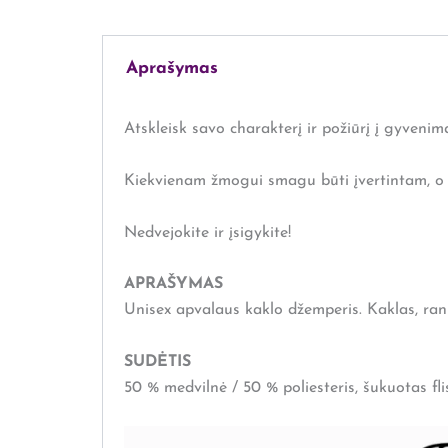
Aprašymas
Atskleisk savo charakterį ir požiūrį į gyvenim
Kiekvienam žmogui smagu būti įvertintam, o š
Nedvejokite ir įsigykite!
APRAŠYMAS
Unisex apvalaus kaklo džemperis. Kaklas, ranko
SUDĖTIS
50 % medvilnė / 50 % poliesteris, šukuotas fli