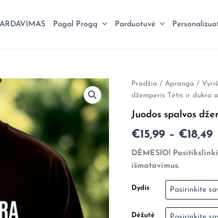
PARDAVIMAS
Pagal Progą
Parduotuvė
Personalizuo
produkto
Pradžia
/
Apranga
/
Vyri
P
kiekis:
džemperis Tėtis ir dukra 
Juodos
r
spalvos
Juodos spalvos džem
džemperis
€
Tėtis
€
15,99
–
€
18,49
ir
dukra
DĖMESIO! Pasitikslinki
amžina
€
išmatavimus.
meilė
Dydis
Dėžutė