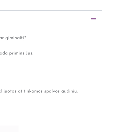
ar giminaitį?
ada primins Jus.
klijuotos atitinkamos spalvos audiniu.