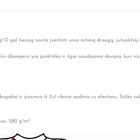
ą! O gal tiesiog norite įvertinti savo artimą draugą, sutuoktinį 
is džemperis yra praktiška ir ilgai naudojama dovana, kuri vis
galiai ir juosmuo iš 2×1 ribinio audinio su elastanu. Siūlės su
sas, 280 g/m².