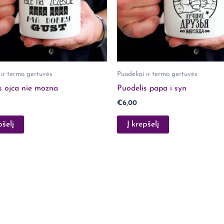
 ir termo gertuvės
Puodeliai ir termo gertuvės
s ojca nie mozna
Puodelis papa i syn
€
6,00
pšelį
Į krepšelį