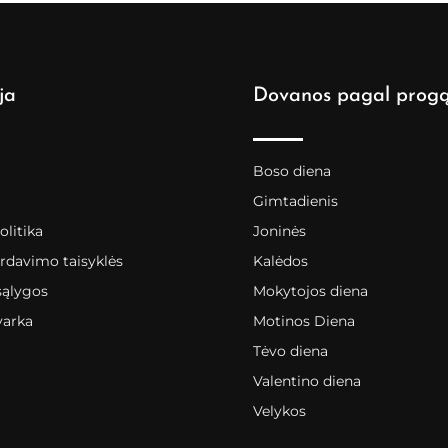
ja
Dovanos pagal prog
Boso diena
Gimtadienis
litika
Joninės
rdavimo taisyklės
Kalėdos
sąlygos
Mokytojos diena
varka
Motinos Diena
Tėvo diena
Valentino diena
Velykos