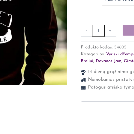
-
+
Produkto kodas:
54605
Kategorijos:
Vyriški džempe
Broliui
,
Dovanos Jam
,
Gimt
14 dienų grąžinimo ga
Nemokamas pristaty
Patogus atsiskaityma