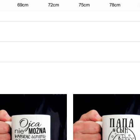
kurie yra įsigiję šį produktą.
€), Be įpakavimo