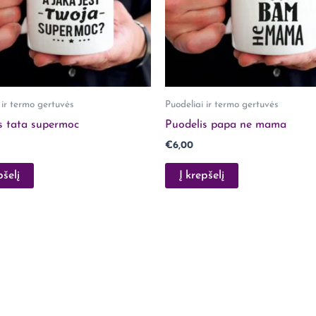
 ir termo gertuvės
Puodeliai ir termo gertuvės
s tata supermoc
Puodelis papa ne mama
€
6,00
pšelį
Į krepšelį