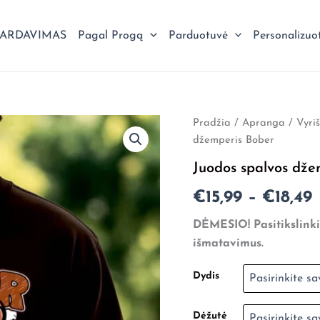
PARDAVIMAS
Pagal Progą
Parduotuvė
Personalizuo
produkto
Pradžia
/
Apranga
/
Vyri
P
kiekis:
džemperis Bober
Juodos
r
spalvos
Juodos spalvos dže
džemperis
€
Bober
€
15,99
–
€
18,49
DĖMESIO! Pasitikslinki
€
išmatavimus.
Dydis
Dėžutė