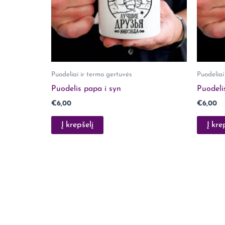
Puodeliai ir termo gertuvės
Puodeliai
Puodelis papa i syn
Puodeli
€
6,00
€
6,00
Į krepšelį
Į kre