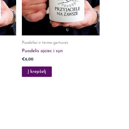
Puodeliai ir termo gertuvės
Puodelis ojciec i syn
€
6,00
Į krepšelį