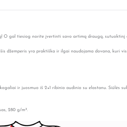
ą! O gal tiesiog norite įvertinti savo artimą draugą, sutuoktinį 
is džemperis yra praktiška ir ilgai naudojama dovana, kuri vis
galiai ir juosmuo iš 2×1 ribinio audinio su elastanu. Siūlės su
sas, 280 g/m².