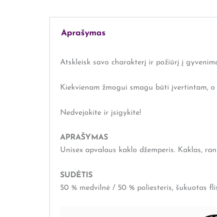
Aprašymas
Atskleisk savo charakterį ir požiūrį į gyvenim
Kiekvienam žmogui smagu būti įvertintam, o š
Nedvejokite ir įsigykite!
APRAŠYMAS
Unisex apvalaus kaklo džemperis. Kaklas, ranko
SUDĖTIS
50 % medvilnė / 50 % poliesteris, šukuotas fli