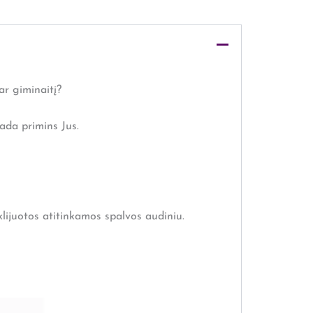
ar giminaitį?
ada primins Jus.
klijuotos atitinkamos spalvos audiniu.