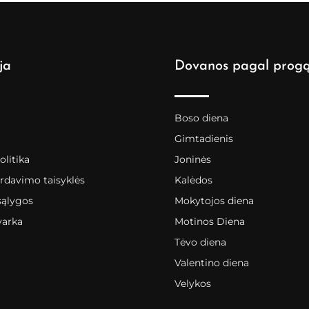
ja
Dovanos pagal prog
Boso diena
Gimtadienis
litika
Joninės
rdavimo taisyklės
Kalėdos
sąlygos
Mokytojos diena
varka
Motinos Diena
Tėvo diena
Valentino diena
Velykos