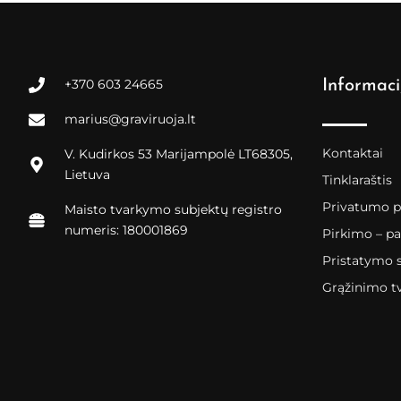
+370 603 24665
Informaci
marius@graviruoja.lt
Kontaktai
V. Kudirkos 53 Marijampolė LT68305,
Lietuva
Tinklaraštis
Privatumo po
Maisto tvarkymo subjektų registro
numeris: 180001869
Pirkimo – pa
Pristatymo 
Grąžinimo t