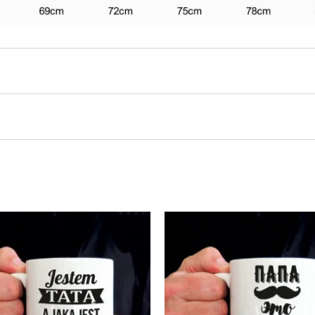
kurie yra įsigiję šį produktą.
€), Be įpakavimo