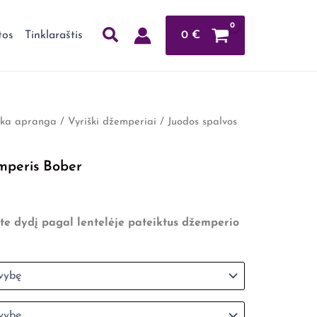
0
€
tos
Tinklaraštis
ška apranga
/
Vyriški džemperiai
/ Juodos spalvos
rice
ange:
mperis Bober
15,99
through
te dydį pagal lentelėje pateiktus džemperio
18,49