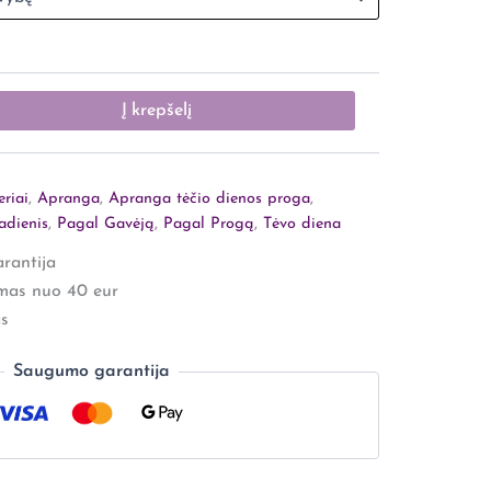
Į krepšelį
riai
,
Apranga
,
Apranga tėčio dienos proga
,
adienis
,
Pagal Gavėją
,
Pagal Progą
,
Tėvo diena
rantija
mas nuo 40 eur
s
Saugumo garantija