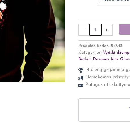
-
+
Produkto kodas:
54843
Kategorijos:
Vyriški džempe
Broliui
,
Dovanos Jam
,
Gimt
14 dienų grąžinimo ga
Nemokamas pristaty
Patogus atsiskaityma