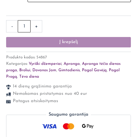
-
+
Į krepšelį
Produkto kodas:
54867
Kategorijos:
Vyriški džemperiai
,
Apranga
,
Apranga tėčio dienos
proga
,
Broliui
,
Dovanos Jam
,
Gimtadienis
,
Pagal Gavėją
,
Pagal
Progą
,
Tėvo diena
14 dienų grąžinimo garantija
Nemokamas pristatymas nuo 40 eur
Patogus atsiskaitymas
Saugumo garantija