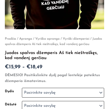
produkto
Pradžia
/
Apranga
/
Vyriška apranga
/
Vyriški džemperiai
/ Juodos
Price
kiekis:
spalvos džemperis Aš tiek nieštroškęs, kad vandenį gerčiau
Juodos
range:
Juodos spalvos džemperis Aš tiek nieštroškęs,
spalvos
€15,99
kad vandenį gerčiau
džemperis
Aš
through
€
15,99
–
€
18,49
tiek
nieštroškęs,
€18,49
DĖMESIO! Pasitikslinkite dydį pagal lentelėje pateiktus
kad
džemperio išmatavimus.
vandenį
gerčiau
Dydis
Dėžutė