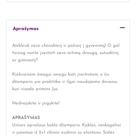
Aprašymas
Atskleisk savo charakterį ir požiūrį į gyvenimą! O gal
tiesiog norite įvertinti savo artimą draugą, sutuoktinį
ar giminaitį?
Kiekvienam žmogui smagu būti įvertintam, o šis
džemperis yra praktiška ir ilgai naudojama dovana,
kuri visada primins Jus.
Nedvejokite ir įsigykite!
APRAŠYMAS
Unisex apvalaus kaklo džemperis. Kaklas, rankogaliai
ir juosmuo iš 2×1 ribinio audinio su elastanu. Siūlės