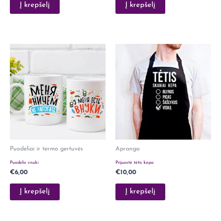
Į krepšelį
Į krepšelį
Puodeliai ir termo gertuvės
Apranga
Puodelis vnuki
Prijuostė tėtis kepa
€
6,00
€
10,00
Į krepšelį
Į krepšelį