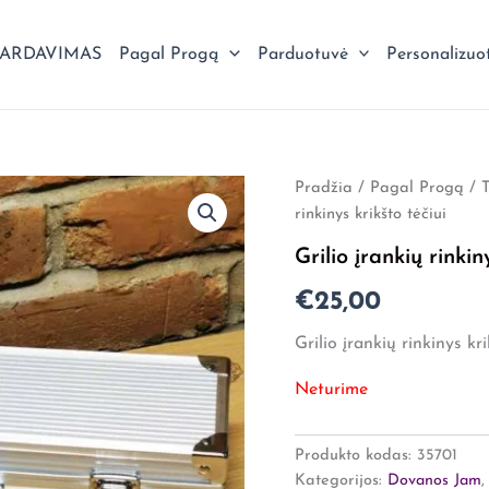
PARDAVIMAS
Pagal Progą
Parduotuvė
Personalizuo
Pradžia
/
Pagal Progą
/
rinkinys krikšto tėčiui
Grilio įrankių rinkin
€
25,00
Grilio įrankių rinkinys kri
Neturime
Produkto kodas:
35701
Kategorijos:
Dovanos Jam