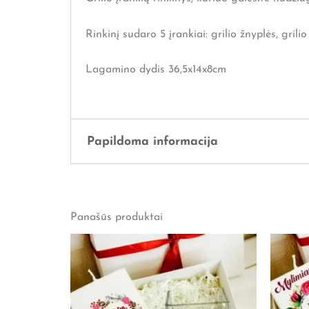
Rinkinį sudaro 5 įrankiai: grilio žnyplės, grilio
Lagamino dydis 36,5x14x8cm
Papildoma informacija
Svoris
1 kg
Panašūs produktai
Išmatavimai
32 × 28 × 13 cm
Lytis
Jam