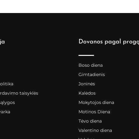
ja
Dovanos pagal prog
Boso diena
Gimtadienis
litika
Joninės
rdavimo taisyklės
Kalėdos
sąlygos
Mokytojos diena
varka
Motinos Diena
Tėvo diena
Valentino diena