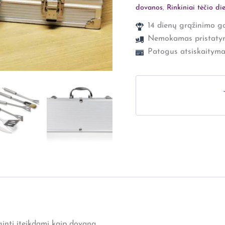
dovanos
,
Rinkiniai tėčio di
14 dienų grąžinimo ga
Nemokamas pristaty
Patogus atsiskaityma
uginti įteikdami kaip dovaną.