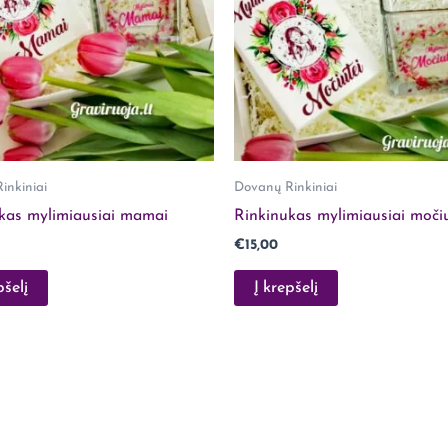
inkiniai
Dovanų Rinkiniai
kas mylimiausiai mamai
Rinkinukas mylimiausiai močiu
€
15,00
pšelį
Į krepšelį