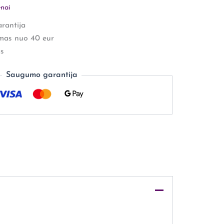
enai
rantija
mas nuo 40 eur
s
Saugumo garantija