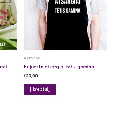
Apranga
tei
Prijuostė atsargiai tėtis gamina
€
10,00
Į krepšelį