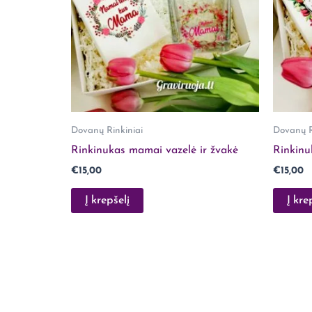
Dovanų Rinkiniai
Dovanų R
Rinkinukas mamai vazelė ir žvakė
Rinkinu
€
15,00
€
15,00
Į krepšelį
Į kre