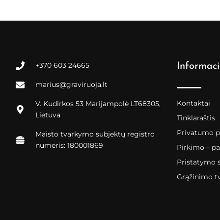
+370 603 24665
Informaci
marius@graviruoja.lt
Kontaktai
V. Kudirkos 53 Marijampolė LT68305,
Lietuva
Tinklaraštis
Privatumo po
Maisto tvarkymo subjektų registro
numeris: 180001869
Pirkimo – pa
Pristatymo 
Grąžinimo t