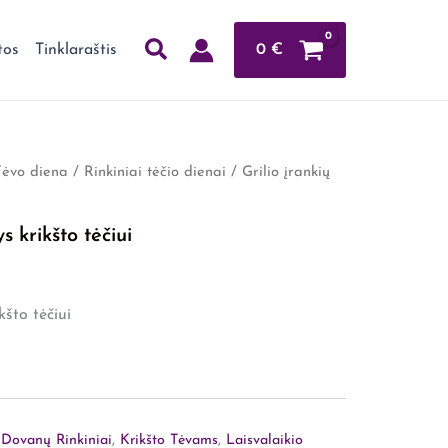
0
€
tos
Tinklaraštis
Tėvo diena
/
Rinkiniai tėčio dienai
/ Grilio įrankių
ys krikšto tėčiui
kšto tėčiui
,
Dovanų Rinkiniai
,
Krikšto Tėvams
,
Laisvalaikio