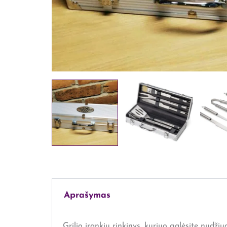
Aprašymas
Grilio įrankių rinkinys, kuriuo galėsite nudži