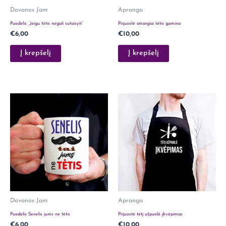
Dovanos Jam
Apranga
Puodelis „Jeigu tėtis negali sutaisyti”
Prijuostė atsargiai tėtis gamina
€
6,00
€
10,00
Į krepšelį
Į krepšelį
Dovanos Jam
Apranga
Puodelis Senelis jums ne tėtis
Prijuostė tėtį užpuolė įkvėpimas
€
6,00
€
10,00