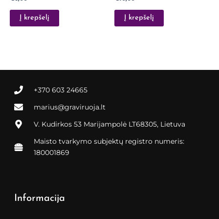
Į krepšelį
Į krepšelį
+370 603 24665
marius@graviruoja.lt
V. Kudirkos 53 Marijampolė LT68305, Lietuva
Maisto tvarkymo subjektų registro numeris:
180001869
Informacija