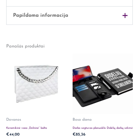
Papildoma informacija
Svoris
0,5 kg
Panašūs produktai
Išmatavimai
25 × 15 × 5 cm
Dovanos
Boso diena
Keramikinė vaza „Delninė” balta
Darbo segtuvas-planuoklis Didelių darbų sėkmė
€
44,00
€
85,36