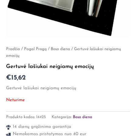
Pradžia
/
Pagal Progą
/
Boso diena
/ Gertuvė lašiukai neigiamų
emocijų
Gertuvė lašiukai neigiamų emocijų
€
15,62
Gertuvė lašiukai neigiamų emocijų
Neturime
Produkto kodas:
14425
Kategorija:
Boso diena
14 dienų grąžinimo garantija
Nemokamas pristatymas nuo 40 eur