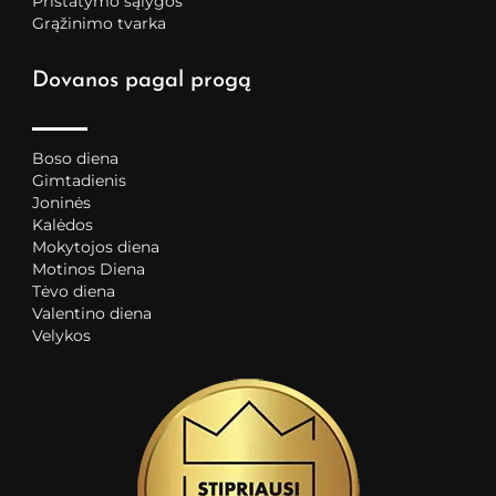
Pristatymo sąlygos
Grąžinimo tvarka
Dovanos pagal progą
Boso diena
Gimtadienis
Joninės
Kalėdos
Mokytojos diena
Motinos Diena
Tėvo diena
Valentino diena
Velykos