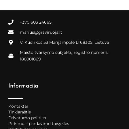
+370 603 24665
marius@graviruoja.lt
V. Kudirkos 53 Marijampolė LT68305, Lietuva
Maisto tvarkymo subjektų registro numeris:
180001869
Informacija
Kontaktai
Tinklaraštis
Privatumo politika
Pirkimo – pardavimo taisyklės