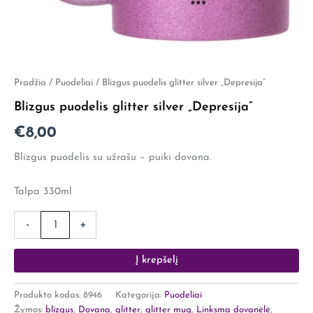
produkto
Pradžia
/
Puodeliai
/ Blizgus puodelis glitter silver „Depresija”
kiekis:
Blizgus puodelis glitter silver „Depresija”
Blizgus
puodelis
€
8,00
glitter
silver
Blizgus puodelis su užrašu – puiki dovana.
"Depresija"
Talpa 330ml
-
+
Į krepšelį
Produkto kodas:
8946
Kategorija:
Puodeliai
Žymos:
blizgus
,
Dovana
,
glitter
,
glitter mug
,
Linksma dovanėlė
,