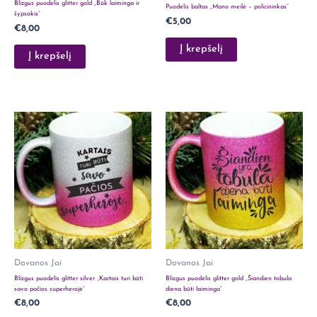
Blizgus puodelis glitter gold „Būk laiminga ir
Puodelis baltas „Mano meilė – policininkas”
šypsokis”
€
5,00
€
8,00
Į krepšelį
Į krepšelį
Dovanos Jai
Dovanos Jai
Blizgus puodelis glitter silver „Kartais turi būti
Blizgus puodelis glitter gold „Šiandien tobula
savo pačios superherojė”
diena būti laiminga”
€
8,00
€
8,00