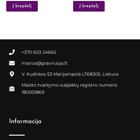
Į krepšelį
Į krepšelį
+370 603 24665
marius@graviruoja.lt
V. Kudirkos 53 Marijampolė LT68305, Lietuva
Maisto tvarkymo subjektų registro numeris:
180001869
Informacija