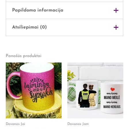
Papildoma informacija
Atsiliepimai (0)
Svoris
0,5 kg
Išmatavimai
10 × 15 × 13 cm
Atsiliepimų dar nėra.
Panašūs produktai
Rašyti atsiliepimą gali tik prisijungę pirkėjai, kurie yra
įsigiję šį produktą.
Dovanos Jai
Dovanos Jam