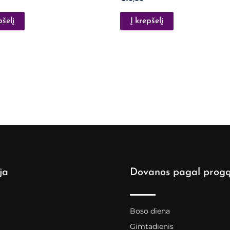
pšelį
Į krepšelį
ja
Dovanos pagal prog
Boso diena
Gimtadienis