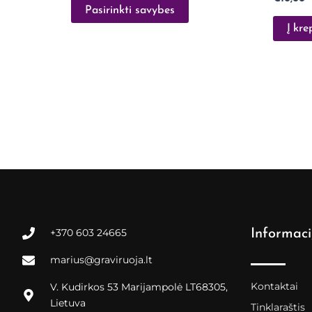
Pasirinkti savybes
Į kre
+370 603 24665
Informaci
marius@graviruoja.lt
Kontaktai
V. Kudirkos 53 Marijampolė LT68305,
Lietuva
Tinklaraštis