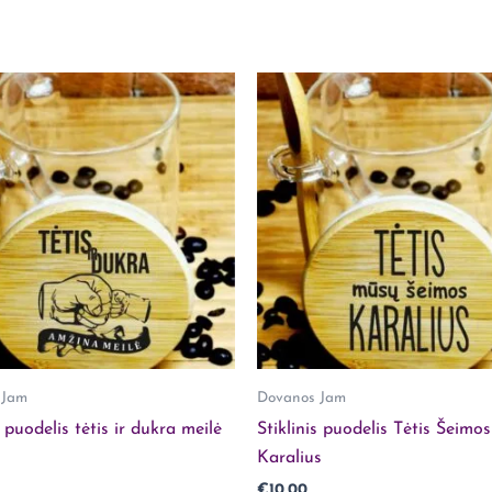
kurie yra įsigiję šį produktą.
 Jam
Dovanos Jam
s puodelis tėtis ir dukra meilė
Stiklinis puodelis Tėtis Šeimos
Karalius
€
10,00