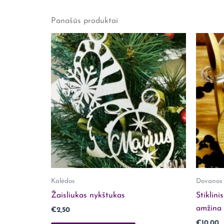
Panašūs produktai
Rašyti atsiliepimą gali tik prisijungę pirkėjai, 
Kalėdos
Dovanos
Žaisliukas nykštukas
Stiklini
amžina
€
2,50
€
10,00