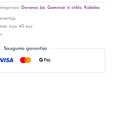
tegorijos:
Dovanos Jai
,
Gaminiai iš stiklo
,
Kalėdos
rantija
mas nuo 40 eur
s
Saugumo garantija