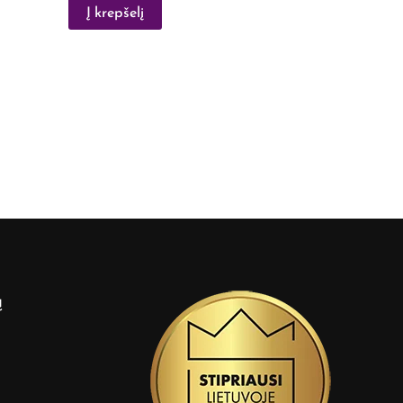
Į krepšelį
ą