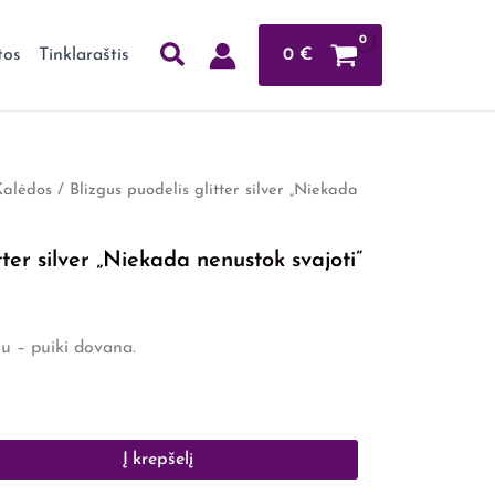
0
€
tos
Tinklaraštis
Kalėdos
/ Blizgus puodelis glitter silver „Niekada
tter silver „Niekada nenustok svajoti”
šu – puiki dovana.
Į krepšelį