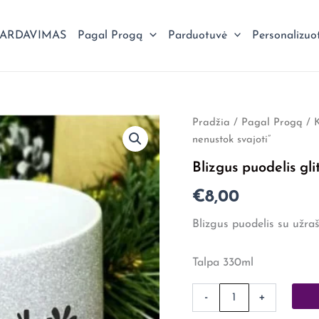
PARDAVIMAS
Pagal Progą
Parduotuvė
Personalizuo
produkto
Pradžia
/
Pagal Progą
/
kiekis:
nenustok svajoti”
Blizgus
puodelis
Blizgus puodelis gli
glitter
silver
€
8,00
"Niekada
nenustok
Blizgus puodelis su užra
svajoti"
Talpa 330ml
-
+