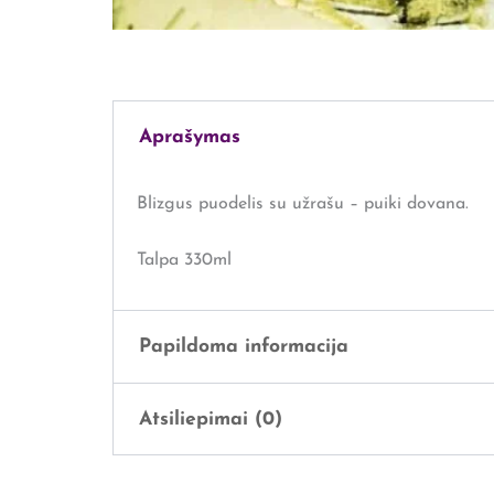
Aprašymas
Blizgus puodelis su užrašu – puiki dovana.
Talpa 330ml
Papildoma informacija
Atsiliepimai (0)
Svoris
1 kg
Išmatavimai
20 × 20 × 16 cm
Atsiliepimų dar nėra.