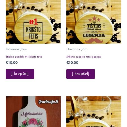
Dovanos Jam
Dovanos Jam
Stiklinis puodelis #1 Krikšto tėtis
Stiklinis puodelis tėtis legenda
€
10,00
€
10,00
Į krepšelį
Į krepšelį