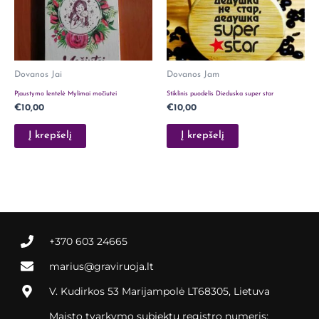
Dovanos Jai
Dovanos Jam
Pjaustymo lentelė Mylimai močiutei
Stiklinis puodelis Dieduska super star
€
10,00
€
10,00
Į krepšelį
Į krepšelį
+370 603 24665
marius@graviruoja.lt
V. Kudirkos 53 Marijampolė LT68305, Lietuva
Maisto tvarkymo subjektų registro numeris: