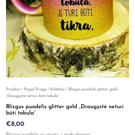
produkto
Pradžia
/
Pagal Progą
/
Kalėdos
/ Blizgus puodelis glitter gold
kiekis:
„Draugystė neturi būti tobula”
Blizgus
Blizgus puodelis glitter gold „Draugystė neturi
puodelis
būti tobula”
glitter
gold
€
8,00
"Draugystė
neturi
Blizgus puodelis su užrašu – puiki dovana.