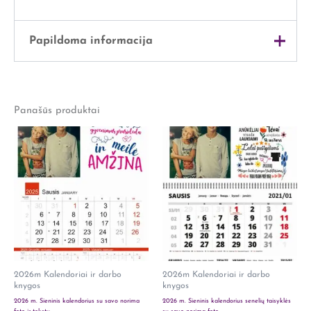
Papildoma informacija
Svoris
0,5 kg
Panašūs produktai
Išmatavimai
25 × 15 × 5 cm
2026m Kalendoriai ir darbo
2026m Kalendoriai ir darbo
knygos
knygos
2026 m. Sieninis kalendorius su savo norima
2026 m. Sieninis kalendorius senelių taisyklės