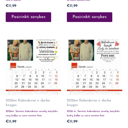
foto ir tekstu
su savo norima foto
€
11,99
€
11,99
Pasirinkti savybes
Pasirinkti savybes
2026m Kalendoriai ir darbo
2026m Kalendoriai ir darbo
knygos
knygos
2026m. Sieninis kalendorius senelių taisyklės
2026 m. Sieninis kalendorius senelių taisyklės
rusų kalba su savo norima foto
lenkų kalba su savo norima foto
€
11,99
€
11,99