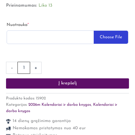
su
Prieinamumas:
Liko 13
savo
norima
foto
(required)
Nuotrauka
*
Choose File
-
+
Į krepšelį
Produkto kodas:
15902
Kategorijos:
2026m Kalendoriai ir darbo knygos
,
Kalendoriai ir
darbo knygos
14 dienų grąžinimo garantija
Nemokamas pristatymas nuo 40 eur