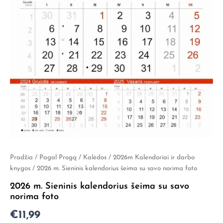
produkto
Pradžia
/
Pagal Progą
/
Kalėdos
/
2026m Kalendoriai ir darbo
kiekis:
knygos
/ 2026 m. Sieninis kalendorius šeima su savo norima foto
2026
2026 m. Sieninis kalendorius šeima su savo
m.
norima foto
Sieninis
kalendorius
€
11,99
šeima