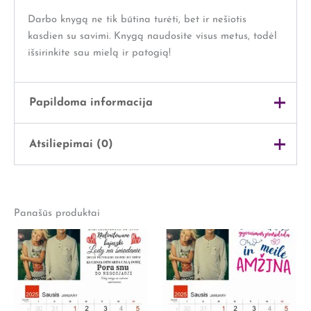
Darbo knygą ne tik būtina turėti, bet ir nešiotis
kasdien su savimi. Knygą naudosite visus metus, todėl
išsirinkite sau mielą ir patogią!
Papildoma informacija
Atsiliepimai (0)
Svoris
0,5 kg
Išmatavimai
25 × 15 × 5 cm
Atsiliepimų dar nėra.
SPALVA
BORDO, JUODA
Panašūs produktai
Rašyti atsiliepimą gali tik prisijungę pirkėjai, kurie yra
įsigiję šį produktą.