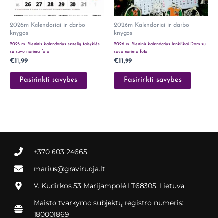
2026m Kalendoriai ir darbo
2026m Kalendoriai ir darbo
knygos
knygos
2026 m. Sieninis kalendorius senelių taisyklės
2026 m. Sieninis kalendorius lenkiškai Dom su
su savo norima foto
savo norima foto
€
11,99
€
11,99
Pasirinkti savybes
Pasirinkti savybes
+370 603 24665
marius@graviruoja.lt
V. Kudirkos 53 Marijampolė LT68305, Lietuva
Maisto tvarkymo subjektų registro numeris:
180001869