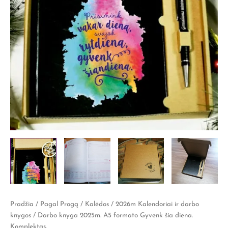
Pradžia
/
Pagal Progą
/
Kalėdos
/
2026m Kalendoriai ir darbo
knygos
/ Darbo knyga 2025m. A5 formato Gyvenk šia diena.
Komplektas.