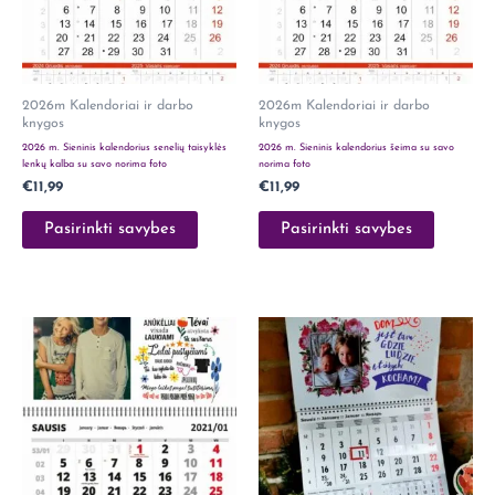
2026m Kalendoriai ir darbo
2026m Kalendoriai ir darbo
knygos
knygos
2026 m. Sieninis kalendorius senelių taisyklės
2026 m. Sieninis kalendorius šeima su savo
lenkų kalba su savo norima foto
norima foto
€
11,99
€
11,99
Pasirinkti savybes
Pasirinkti savybes