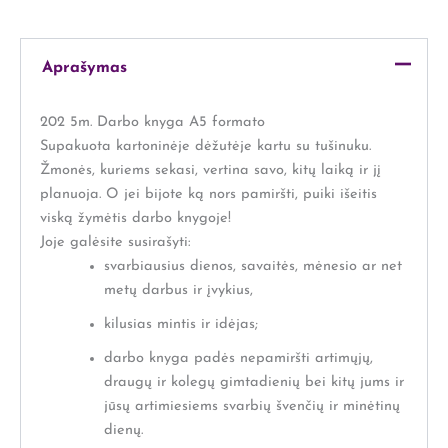
Aprašymas
202 5m. Darbo knyga A5 formato
Supakuota kartoninėje dėžutėje kartu su tušinuku.
Žmonės, kuriems sekasi, vertina savo, kitų laiką ir jį
planuoja. O jei bijote ką nors pamiršti, puiki išeitis
viską žymėtis darbo knygoje!
Joje galėsite susirašyti:
svarbiausius dienos, savaitės, mėnesio ar net
metų darbus ir įvykius,
kilusias mintis ir idėjas;
darbo knyga padės nepamiršti artimųjų,
draugų ir kolegų gimtadienių bei kitų jums ir
jūsų artimiesiems svarbių švenčių ir minėtinų
dienų.