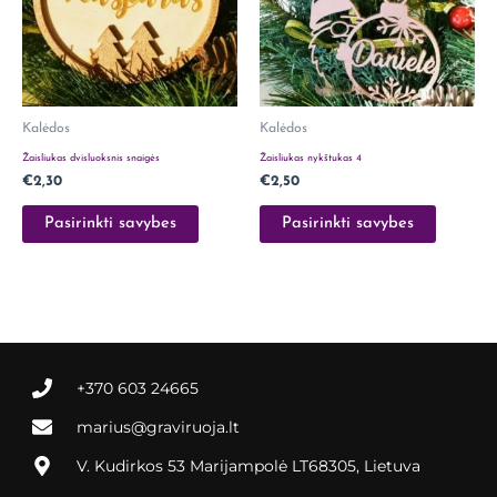
Kalėdos
Kalėdos
Žaisliukas dvisluoksnis snaigės
Žaisliukas nykštukas 4
€
2,30
€
2,50
Pasirinkti savybes
Pasirinkti savybes
+370 603 24665
marius@graviruoja.lt
V. Kudirkos 53 Marijampolė LT68305, Lietuva