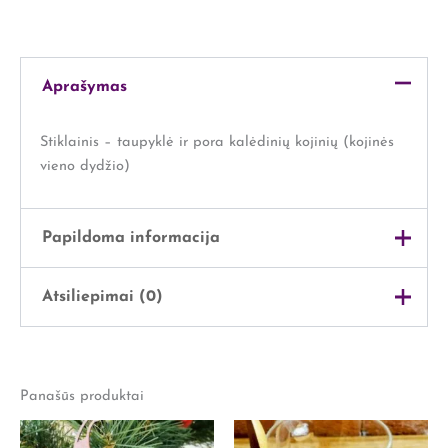
Aprašymas
Stiklainis – taupyklė ir pora kalėdinių kojinių (kojinės
vieno dydžio)
Papildoma informacija
Atsiliepimai (0)
Svoris
1 kg
Išmatavimai
20 × 20 × 16 cm
Atsiliepimų dar nėra.
Panašūs produktai
Rašyti atsiliepimą gali tik prisijungę pirkėjai, kurie yra
įsigiję šį produktą.