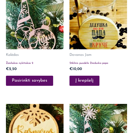
Kalėdos
Dovanos Jam
Žaisliukas nykštukas 2
Stiklinis puodelis Dieduska papa
€
2,50
€
10,00
Pasirinkti savybes
Į krepšelį